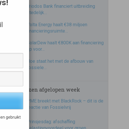
ws!
Triodos Bank financiert uitbreiding
stedelijk…
l
Volta Energy haalt €38 miljoen
financieringsruimte…
SolarDew haalt €800K aan financiering
op voor…
Hoe staat het met de afbouw van
fossiele…
Meest gelezen afgelopen week
PME breekt met BlackRock – dit is de
reactie van Fossielvrij
en gebruikt
Prinsjesdag: afschaffing
belastingvoordeel voor groen