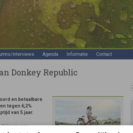
umns/interviews
Agenda
Informatie
Contact
 van Donkey Republic
Z
oord en betaalbare
ken tegen 6,2%
tijd van 5 jaar.
adsleven voor
oorde deelfietsen. We