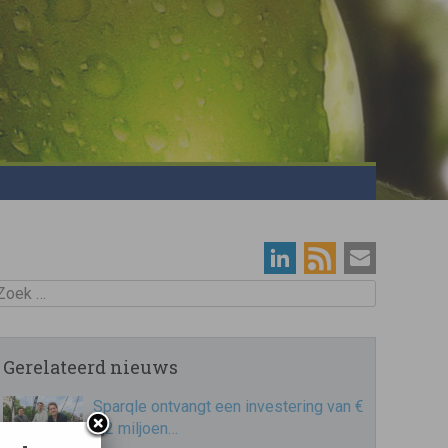
oek
Gerelateerd nieuws
Sparqle ontvangt een investering van €
1,2 miljoen…