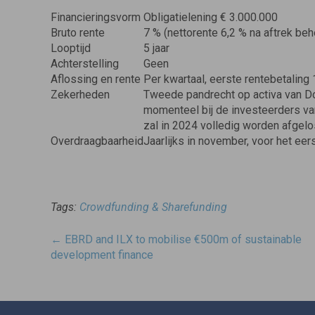
Financieringsvorm
Obligatielening € 3.000.000
Bruto rente
7 % (nettorente 6,2 % na aftrek be
Looptijd
5 jaar
Achterstelling
Geen
Aflossing en rente
Per kwartaal, eerste rentebetaling 
Zekerheden
Tweede pandrecht op activa van Don
momenteel bij de investeerders v
zal in 2024 volledig worden afgelo
Overdraagbaarheid
Jaarlijks in november, voor het ee
Tags:
Crowdfunding & Sharefunding
Post
←
EBRD and ILX to mobilise €500m of sustainable
navigatie
development finance