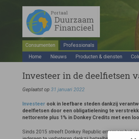
Consumenten
Professionals
Home
Nieuws
Producten & diensten
Col
Investeer in de deelfietsen
Geplaatst op
31 januari 2022
Investeer
ook in leefbare steden dankzij verantw
deelfietsen door een obligatielening te verstrek
nettorente plus 1% in Donkey Credits met een loop
Sinds 2015 streeft Donkey Republic ernaar om het st
iedereen te verbeteren dankzij betaalbare en verantw