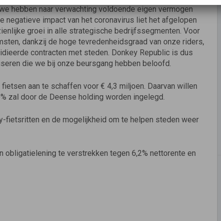
n we hebben naar verwachting voldoende eigen vermogen
 negatieve impact van het coronavirus liet het afgelopen
ienlijke groei in alle strategische bedrijfssegmenten. Voor
sten, dankzij de hoge tevredenheidsgraad van onze riders,
sidieerde contracten met steden. Donkey Republic is dus
iseren die we bij onze beursgang hebben beloofd.
fietsen aan te schaffen voor € 4,3 miljoen. Daarvan willen
0% zal door de Deense holding worden ingelegd.
y-fietsritten en de mogelijkheid om te helpen steden weer
n obligatielening te verstrekken tegen 6,2% nettorente en