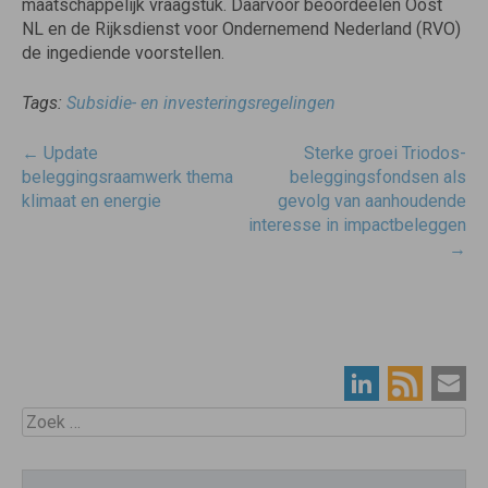
maatschappelijk vraagstuk. Daarvoor beoordeelen Oost
NL en de Rijksdienst voor Ondernemend Nederland (RVO)
de ingediende voorstellen.
Tags:
Subsidie- en investeringsregelingen
Post
←
Update
Sterke groei Triodos-
navigatie
beleggingsraamwerk thema
beleggingsfondsen als
klimaat en energie
gevolg van aanhoudende
interesse in impactbeleggen
→
Zoek