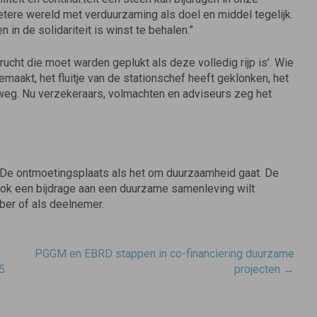
ere wereld met verduurzaming als doel en mid­del tegelijk.
n in de solidariteit is winst te behalen.”
rucht die moet warden geplukt als deze volledig rijp is’. Wie
maakt, het fluitje van de stationschef heeft ge­klonken, het
rweg. Nu verzekeraars, volmachten en ad­viseurs zeg het
 De ont­moetingsplaats als het om duurzaamheid gaat. De
 jij ook een bijdrage aan een duurzame samenleving wilt
mber of als deelnemer.
PGGM en EBRD stappen in co-financiering duurzame
15
projecten
→