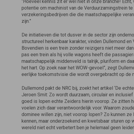
“Hoeveel kennis zit er wel niet in onze branche! Echt
potentie om machinist van de Verduurzamingstrein te 
verzekeringsbedrijven die die maatschappelijke veran
zijn.”
De initiatieven die tot dusver in de sector zijn on­d
structureel herkenbaar karakter, vinden Dulle­mond en V
Bovendien is een trein zonder reizigers niet meer dan
pas een trein als hij volle wagons heeft die pas­sag
maatschappelijk middenveld is talrijk, pluriform en daa
het hart. Op zoek naar het WOW-gevoel”, zegt Dullemo
eerlijke toekomstvisie die wordt overge­bracht op de
Dullemond pakt de NRC bij, zoekt het artikel ‘De echte 
Jeroen Smit: Zo wordt duurzaam, circulair en inclusi
goed is lopen echte Zeiders hierin voorop. Ze zitten h
voelen zich daar verantwoordelijk voor. Waarom zoud
do­minee willen zijn, niet voorop lopen? Zo kunnen ze l
kennen, maar onderzoekend en kwetsbaar sturen op wa
wereld niet echt verbetert ben je helemaal geen leider