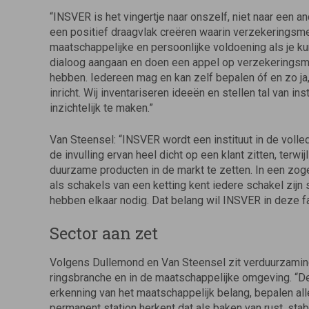
“INSVER is het vingertje naar onszelf, niet naar een a
een positief draagvlak creëren waarin verzeke­ringsm
maatschappelijke en persoonlijke voldoening als je k
dialoog aangaan en doen een appel op verzekerings­me
hebben. Iedereen mag en kan zelf bepalen óf en zo ja, h
inricht. Wij inventariseren ideeën en stellen tal van 
inzichtelijk te maken.”
Van Steensel: “INSVER wordt een instituut in de vol­le
de invulling ervan heel dicht op een klant zit­ten, ter
duurzame producten in de markt te zetten. In een z
als schakels van een ketting kent iedere schakel zijn 
hebben elkaar nodig. Dat belang wil INS­VER in deze 
Sector aan zet
Volgens Dullemond en Van Steensel zit verduurzaming 
ringsbranche en in de maatschappelijke omgeving. “De
erkenning van het maatschappelijk belang, bepa­len al
permanent station herkent dat als baken van rust, stabi