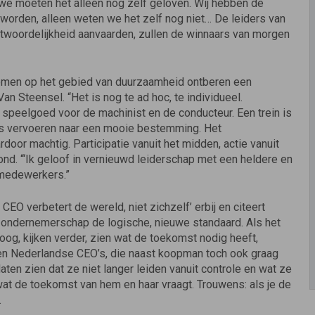
, we moeten het alleen nog zelf geloven. Wij hebben de
worden, alleen weten we het zelf nog niet… De leiders van
twoordelijkheid aanvaarden, zullen de winnaars van morgen
ernomen op het gebied van duurzaamheid ontberen een
an Steensel. “Het is nog te ad hoc, te indivi­dueel.
 speelgoed voor de machinist en de conducteur. Een trein is
iers vervoeren naar een mooie bestemming. Het
rdoor machtig. Participatie vanuit het midden, ac­tie vanuit
nd. “‘Ik geloof in vernieuwd leiderschap met een heldere en
 medewerkers.”
CEO verbetert de wereld, niet zichzelf’ erbij en citeert
ef ondernemerschap de logische, nieuwe standaard. Als het
oog, kijken verder, zien wat de toekomst nodig heeft,
en Ne­derlandse CEO’s, die naast koopman toch ook graag
aten zien dat ze niet langer leiden vanuit controle en wat ze
t de toekomst van hem en haar vraagt. Trouwens: als je de
.