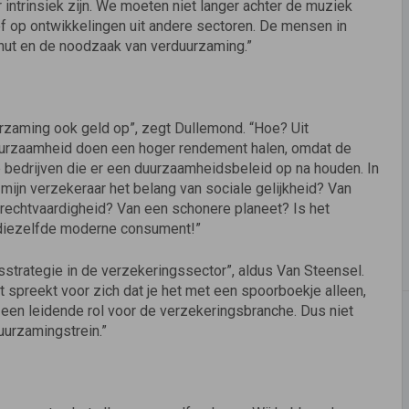
 intrinsiek zijn. We moeten niet langer achter de muziek
f op ontwikkelingen uit andere sectoren. De mensen in
 nut en de noodzaak van verduurzaming.”
uurzaming ook geld op”, zegt Dullemond. “Hoe? Uit
duur­zaamheid doen een hoger rendement halen, omdat de
bedrijven die er een duurzaamheidsbeleid op na hou­den. In
mijn verzekeraar het belang van sociale gelijk­heid? Van
echtvaardigheid? Van een schonere pla­neet? Is het
gt diezelfde moderne consument!”
sstrategie in de verzekeringssector”, aldus Van Steensel.
et spreekt voor zich dat je het met een spoorboekje alleen,
 een leidende rol voor de verzekerings­branche. Dus niet
uurzamingstrein.”