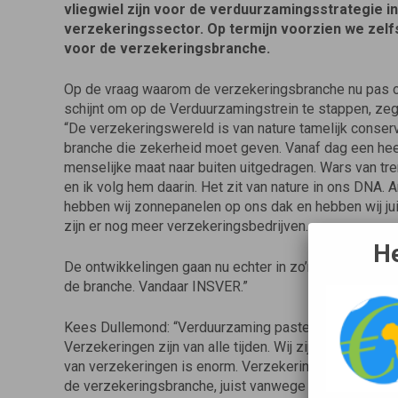
vliegwiel zijn voor de verduurzamingsstrategie in
verzekeringssector. Op termijn voorzien we zelfs
voor de verzekeringsbranche.
Op de vraag waarom de verzekerings­branche nu pas o
schijnt om op de Verduurzamings­trein te stappen, ze
“De verzekeringswereld is van nature tamelijk conserva
branche die zekerheid moet geven. Vanaf dag een hee
menselijke maat naar buiten uitgedragen. Wars van tre
en ik volg hem daarin. Het zit van nature in ons DNA.
hebben wij zonnepanelen op ons dak en hebben wij jui
zijn er nog meer verzekeringsbedrijven.
He
De ont­wikkelingen gaan nu echter in zo’n rap tempo da
de branche. Vandaar INSVER.”
Kees Dullemond: “Verduurzaming paste niet in onze a
Verzekeringen zijn van alle tijden. Wij zijn natuurlijk 
van verzekeringen is enorm. Verzekeringen zorgen voor
de verzekeringsbranche, juist vanwege haar sociale spi