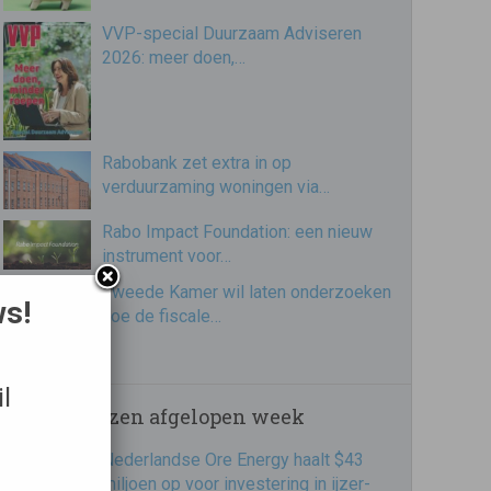
VVP-special Duurzaam Adviseren
2026: meer doen,…
Rabobank zet extra in op
verduurzaming woningen via…
Rabo Impact Foundation: een nieuw
instrument voor…
Tweede Kamer wil laten onderzoeken
ws!
hoe de fiscale…
l
Meest gelezen afgelopen week
Nederlandse Ore Energy haalt $43
miljoen op voor investering in ijzer-