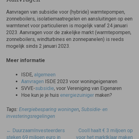
Aanvragen van subsidie voor (hybride) warmtepompen,
zonneboilers, isolatiemaatregelen en aansluitingen op een
warmtenet voor particulieren is mogelijk vanaf 24 januari
2023. Aanvragen voor de zakelijke markt (warmtepompen,
zonneboilers, windturbines en zonnepanelen) is reeds
mogelijk sinds 2 januari 2023.
Meer informatie
ISDE,
algemeen
Aanvragen
ISDE 2023 voor woningeigenaren
SVVE-
subsidie
, voor Vereniging van Eigenaren
Hoe kun je je huis
energiezuiniger
maken?
Tags:
Energiebesparing woningen
,
Subsidie- en
investeringsregelingen
Post
←
DuurzaamInvesteerders
Cooll haalt € 3 miljoen op
navigatie
steken 69 miljoen euro in
voor het marktklaar maken