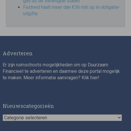
gas uit de Verenigde Staten
Fastned haalt meer dan €36 mln op in obligatie-
uitgifte
Adverteren
Er zijn ruimschoots mogelijkheden om op Duurzaam
Financieel te adverteren en daarmee deze portal mogelijk
te maken. Meer informatie aanvragen? Klik
hier
!
Nieuwscategorieën
Nieuwscategorieën