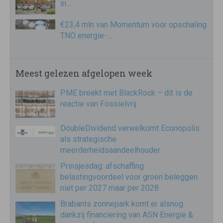
in…
€23,4 mln van Momentum voor opschaling
TNO energie-…
Meest gelezen afgelopen week
PME breekt met BlackRock – dit is de
reactie van Fossielvrij
DoubleDividend verwelkomt Econopolis
als strategische
meerderheidsaandeelhouder
Prinsjesdag: afschaffing
belastingvoordeel voor groen beleggen
niet per 2027 maar per 2028
Brabants zonnepark komt er alsnog
dankzij financiering van ASN Energie &