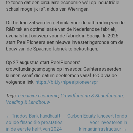
te tonen dat een circulaire economie wél op industriële
schaal mogelijk is”, aldus van Wieringen.
Dit bedrag zal worden gebruikt voor de uitbreiding van de
R&D tak en optimalisatie van de Nederlandse fabriek,
evenals het ontwerp voor de fabriek in Spanje. In 2025
start PeelPioneers een nieuwe investeringsronde om de
bouw van de Spaanse fabriek te bekostigen.
Op 27 augustus start PeelPioneers’
crowdfundingcampagne op Invesdor. Geïnteresseerden
kunnen vanaf die datum deelnemen vanaf €250 via de
volgende link:
https://bit.ly/nlpeelpioneerspr
Tags:
circulaire economie
,
Crowdfunding & Sharefunding
,
Voeding & Landbouw
Post
←
Triodos Bank handhaaft
Carbon Equity lanceert fonds
navigatie
solide financiële prestaties
voor investeren in
in de eerste helft van 2024
klimaatinfrastructuur
→