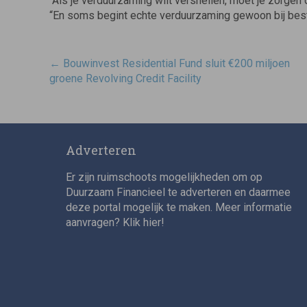
“Als je verduurzaming wilt versnellen, moet je zorgen d
“En soms begint echte verduurzaming gewoon bij bes
Post
←
Bouwinvest Residential Fund sluit €200 miljoen
navigatie
groene Revolving Credit Facility
Adverteren
Er zijn ruimschoots mogelijkheden om op
Duurzaam Financieel te adverteren en daarmee
deze portal mogelijk te maken. Meer informatie
aanvragen? Klik
hier
!