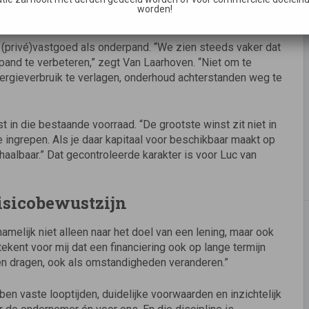
worden!
itie
(privé)vastgoed als onderpand. “We zien steeds vaker dat
and te verbeteren,” zegt Van Laarhoven. “Niet om te
nergieverbruik te verlagen, onderhoud achterstanden weg te
in die bestaande voorraad. “De grootste winst zit niet in
e ingrepen. Als je daar kapitaal voor beschikbaar maakt op
aalbaar.” Dat gecontroleerde karakter is voor Luc van
isicobewustzijn
namelijk niet alleen naar het doel van een lening, maar ook
kent voor mij dat een financiering ook op lange termijn
nen dragen, ook als omstandigheden veranderen.”
ben vaste looptijden, duidelijke voorwaarden en inzichtelijk