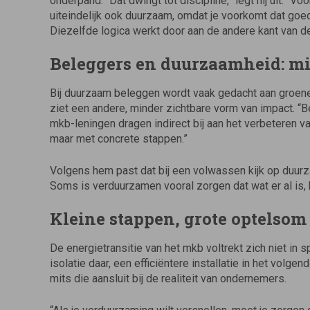
onderpand. “Dat dwingt tot discipline,” legt hij uit. “V
uiteindelijk ook duurzaam, omdat je voorkomt dat goed
Diezelfde logica werkt door aan de andere kant van de
Beleggers en duurzaamheid: min
Bij duurzaam beleggen wordt vaak gedacht aan groen
ziet een andere, minder zichtbare vorm van impact. “
mkb-leningen dragen indirect bij aan het verbeteren 
maar met concrete stappen.”
Volgens hem past dat bij een volwassen kijk op duurzaa
Soms is verduurzamen vooral zorgen dat wat er al is, 
Kleine stappen, grote optelsom
De energietransitie van het mkb voltrekt zich niet in s
isolatie daar, een efficiëntere installatie in het volgen
mits die aansluit bij de realiteit van ondernemers.