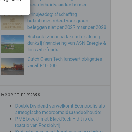
meerderheidsaandeelhouder
Prinsjesdag: afschaffing
belastingvoordeel voor groen
beleggen niet per 2027 maar per 2028
Brabants zonnepark komt er alsnog
dankzij financiering van ASN Energie &
Innovatiefonds
Dutch Clean Tech lanceert obligaties
vanaf €10.000
Recent nieuws
DoubleDividend verwelkomt Econopolis als
strategische meerderheidsaandeelhouder
PME breekt met BlackRock – dit is de
reactie van Fossielvrij
Brabants zonnepark komt er alsnog dankzij