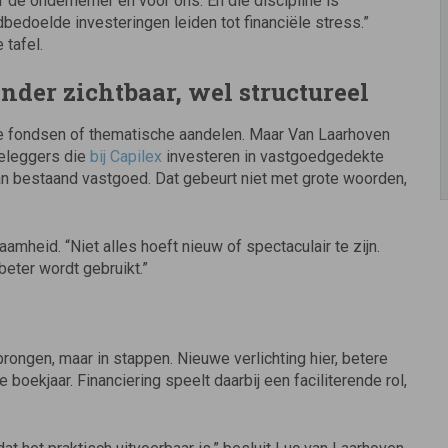
oor de ondernemer én voor ons. En die discipline is
bedoelde investeringen leiden tot financiële stress.”
 tafel.
der zichtbaar, wel structureel
e fondsen of thematische aandelen. Maar Van Laarhoven
Beleggers die
bij Capilex
investeren in vastgoedgedekte
van bestaand vastgoed. Dat gebeurt niet met grote woorden,
mheid. “Niet alles hoeft nieuw of spectaculair te zijn.
beter wordt gebruikt.”
prongen, maar in stappen. Nieuwe verlichting hier, betere
de boekjaar. Financiering speelt daarbij een faciliterende rol,