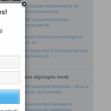
Cooll begint marktintroductie en
ws!
schaalt productie op
BNG Duurzaamheidsfonds
introduceert de…
l
Triodos IM bouwt investeringen in
zon- en…
HR energy haalt € 5,6 miljoen op voor
opschaling van…
Meest gelezen afgelopen week
PME breekt met BlackRock – dit is de
reactie van Fossielvrij
DoubleDividend verwelkomt
Econopolis als strategische
en gebruikt