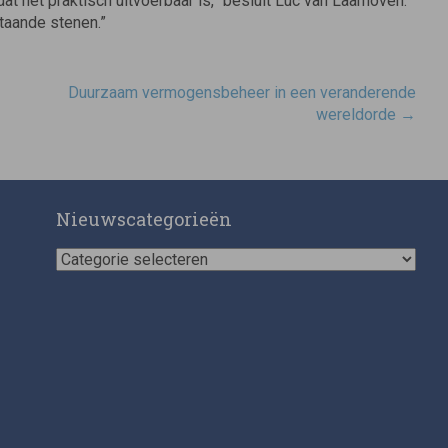
at het praktisch uitvoerbaar is,” besluit Luc van Laarhoven.
taande stenen.”
Duurzaam vermogensbeheer in een veranderende
wereldorde
→
Nieuwscategorieën
Nieuwscategorieën