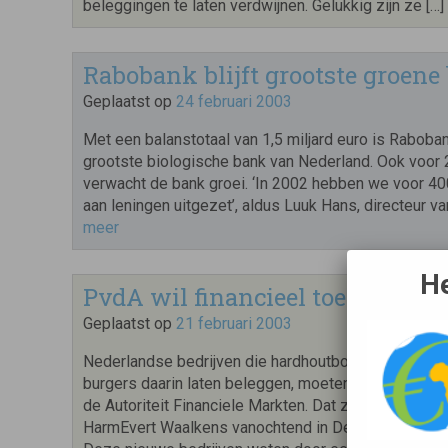
beleggingen te laten verdwijnen. Gelukkig zijn ze […]
Rabobank blijft grootste groene
Geplaatst op
24 februari 2003
Met een balanstotaal van 1,5 miljard euro is Raboban
grootste biologische bank van Nederland. Ook voor
verwacht de bank groei. ‘In 2002 hebben we voor 40
aan leningen uitgezet’, aldus Luuk Hans, directeur va
meer
He
PvdA wil financieel toezicht op
Geplaatst op
21 februari 2003
Nederlandse bedrijven die hardhoutbomen in ons lan
burgers daarin laten beleggen, moeten onder toezic
de Autoriteit Financiele Markten. Dat zei PvdA-kame
HarmEvert Waalkens vanochtend in De Ochtenden op