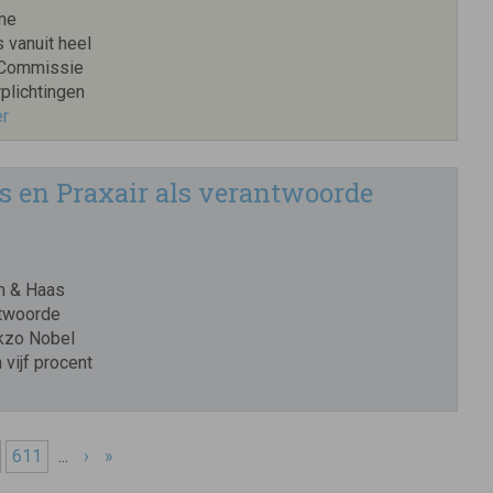
ame
 vanuit heel
e Commissie
plichtingen
er
ts en Praxair als verantwoorde
hm & Haas
ntwoorde
kzo Nobel
vijf procent
611
...
›
»