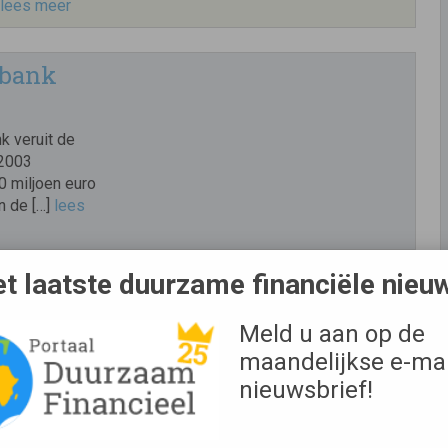
lees meer
 bank
k veruit de
 2003
0 miljoen euro
n de […]
lees
t laatste duurzame financiële nieu
 Nederlandse hardhouttelers
Meld u aan op de
maandelijkse e-mai
d telen en
ht komen van
nieuwsbrief!
rlid
 radio 1.