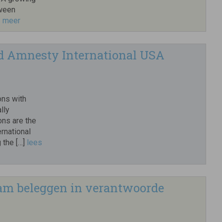
tween
s meer
nd Amnesty International USA
ons with
lly
ons are the
rnational
 the […]
lees
am beleggen in verantwoorde