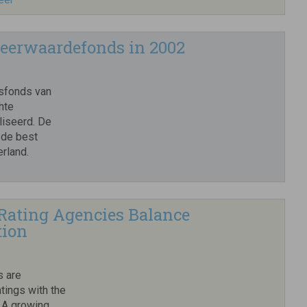
Meerwaardefonds in 2002
sfonds van
hte
liseerd. De
 de best
rland.
 Rating Agencies Balance
tion
s are
tings with the
. A growing