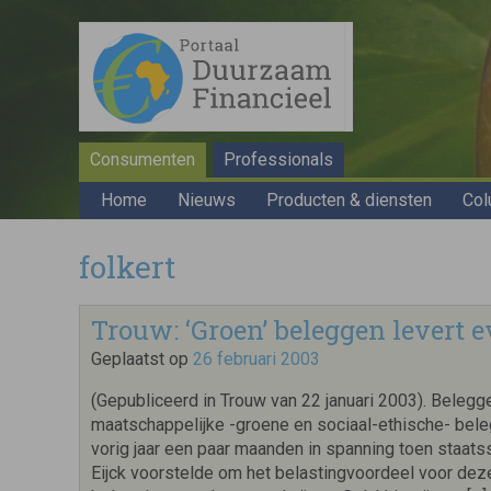
Consumenten
Professionals
Home
Nieuws
Producten & diensten
Col
folkert
Trouw: ‘Groen’ beleggen levert e
Geplaatst op
26 februari 2003
(Gepubliceerd in Trouw van 22 januari 2003). Belegge
maatschappelijke -groene en sociaal-ethische- bel
vorig jaar een paar maanden in spanning toen staats
Eijck voorstelde om het belastingvoordeel voor de