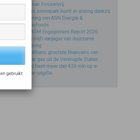
reactie van Fossielvrij
Brabants zonnepark komt er alsnog dankzij
financiering van ASN Energie &
Innovatiefonds
VBDO AGM Engagement Report 2026:
dialoog blijft aanjager van duurzame
verandering
ING en Allianz grootste financiers van
vloeibaar gas uit de Verenigde Staten
Fastned haalt meer dan €36 mln op in
obligatie-uitgifte
en gebruikt