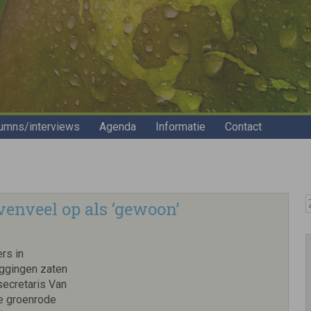
umns/interviews
Agenda
Informatie
Contact
Z
venveel op als ‘gewoon’
rs in
eggingen zaten
secretaris Van
ze groenrode