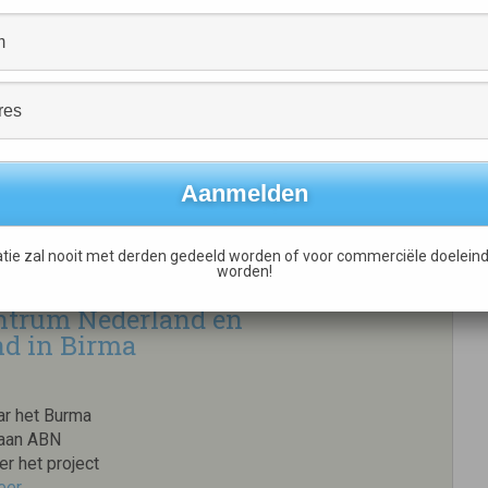
r
fonds in 2002
nds met 21%
ogen vond
002 kwam deze
oornemen […]
tie zal nooit met derden gedeeld worden of voor commerciële doeleind
worden!
ntrum Nederland en
nd in Birma
ar het Burma
 aan ABN
r het project
eer