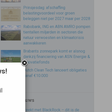
Prinsjesdag: afschaffing
belastingvoordeel voor groen
beleggen niet per 2027 maar per 2028
Rabobank, ING en ABN AMRO pompen
tientallen miljarden in sectoren die
natuur verwoesten en klimaatcrisis
aanwakkeren
Brabants zonnepark komt er alsnog
dankzij financiering van ASN Energie &
Innovatiefonds
ws!
Dutch Clean Tech lanceert obligaties
vanaf €10.000
l
Recent nieuws
PME breekt met BlackRock – dit is de