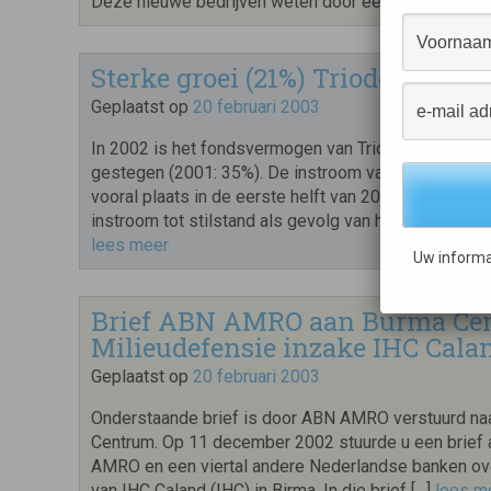
Deze nieuwe bedrijven weten door een […]
lees mee
Sterke groei (21%) Triodos Groen
Geplaatst op
20 februari 2003
In 2002 is het fondsvermogen van Triodos Groenfo
gestegen (2001: 35%). De instroom van nieuw verm
vooral plaats in de eerste helft van 2002. In juli 2
instroom tot stilstand als gevolg van het kabinetsv
lees meer
Uw informa
Brief ABN AMRO aan Burma Ce
Milieudefensie inzake IHC Cala
Geplaatst op
20 februari 2003
Onderstaande brief is door ABN AMRO verstuurd na
Centrum. Op 11 december 2002 stuurde u een brief
AMRO en een viertal andere Nederlandse banken ove
van IHC Caland (IHC) in Birma. In die brief […]
lees m