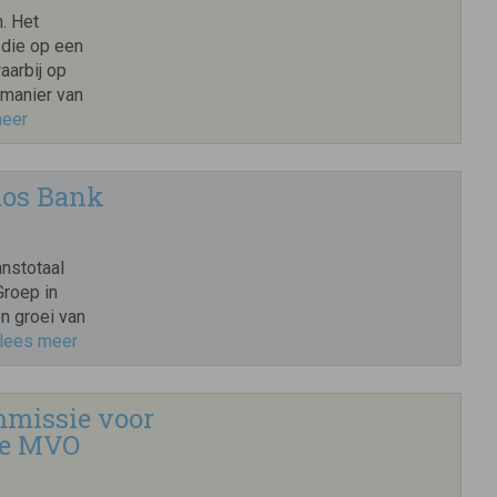
. Het
 die op een
aarbij op
 manier van
meer
dos Bank
nstotaal
Groep in
n groei van
lees meer
ommissie voor
ke MVO