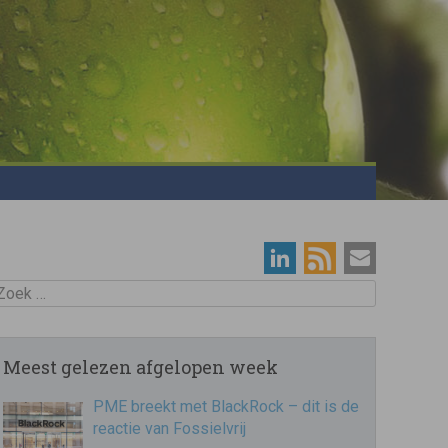
oek
Meest gelezen afgelopen week
PME breekt met BlackRock – dit is de
reactie van Fossielvrij