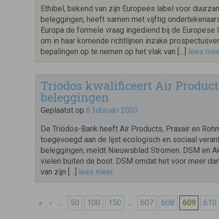
Ethibel, bekend van zijn Europees label voor duurz
beleggingen, heeft samen met vijftig ondertekenaars
Europa de formele vraag ingediend bij de Europes
om in haar komende richtlijnen inzake prospectusver
bepalingen op te nemen op het vlak van […]
lees me
Triodos kwalificeert Air Produc
beleggingen
Geplaatst op
6 februari 2003
De Triodos-Bank heeft Air Products, Praxair en Ro
toegevoegd aan de lijst ecologisch en sociaal vera
beleggingen, meldt Nieuwsblad Stromen. DSM en A
vielen buiten de boot. DSM omdat het voor meer dan 
van zijn […]
lees meer
«
‹
...
50
100
150
...
607
608
609
610