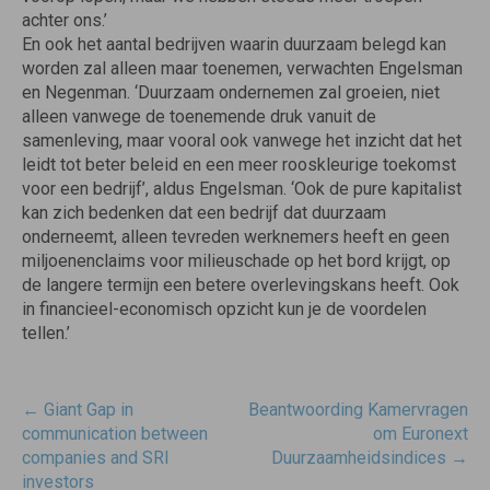
achter ons.’
En ook het aantal bedrijven waarin duurzaam belegd kan
worden zal alleen maar toenemen, verwachten Engelsman
en Negenman. ‘Duurzaam ondernemen zal groeien, niet
alleen vanwege de toenemende druk vanuit de
samenleving, maar vooral ook vanwege het inzicht dat het
leidt tot beter beleid en een meer rooskleurige toekomst
voor een bedrijf’, aldus Engelsman. ‘Ook de pure kapitalist
kan zich bedenken dat een bedrijf dat duurzaam
onderneemt, alleen tevreden werknemers heeft en geen
miljoenenclaims voor milieuschade op het bord krijgt, op
de langere termijn een betere overlevingskans heeft. Ook
in financieel-economisch opzicht kun je de voordelen
tellen.’
Post
←
Giant Gap in
Beantwoording Kamervragen
navigatie
communication between
om Euronext
companies and SRI
Duurzaamheidsindices
→
investors