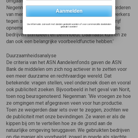
omgaan met de mensenrechten in dat land’, vertelt
Negenman. ‘Spelen ze een positieve rol in het bevorderen
van mensenrechten, en beschermen ze hun medewerkers
tegen schendingen ervan? Dan kunnen we zo’n bedrijf
Uw informatie zal nooit met derden gedeeld worden of voor commerciële doeleinden
opnemen in het fonds. Je bereikt veel meer als je die
gebruikt worden!
bedrijven stimuleert en beïnvloedt. Daarnaast kunnen ze
dan ook een belangrijke voorbeeldfunctie hebben.’
Duurzaamheidsanalyse
De criteria van het ASN Aandelenfonds gaven de ASN
Bank de middelen om zich nog actiever in te zetten voor
een meer duurzame en rechtvaardige wereld. Dat
betekende: vragen stellen, veel onderzoek doen en vooral
ook publiciteit zoeken. Bijvoorbeeld in het geval van Norit,
toen nog beursgenoteerd. Negenman: ‘We vroegen ze hoe
ze omgingen met afgegraven veen voor hun productie.
Toen ze weigerden daar iets over te zeggen, zochten we
de publiciteit met onze bevindingen. Ze waren er als de
kippen bij om te vertellen hoe ze de grond aan de
natuurlijke omgeving teruggaven. We gebruikten bedrijven
op die manier als voorbeeld, zowel in goede als slechte