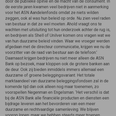
door de publieke opinie en de macht van de consument. In
de eerste jaren kwamen veel bedrijven niet in aanmerking
voor het ASN Aandelenfonds omdat ze niets wilden
zeggen, ook al was hun beleid op orde. Nu zien veel raden
van bestuur in dat ze wel moeten. Ahold vraagt ons te
wachten met uitsluiting tot hun onderzoek achter de rug is,
en bedrijven als Shell of Unilver komen ons vragen wat we
van hun duurzame beleid vinden. Waar we vroeger werden
afgedaan met de directeur communicatie, krijgen we nu de
voorzitter van de raad van bestuur aan de telefoon.’
Daarnaast krijgen bedrijven nu niet meer alleen de ASN
Bank op bezoek, maar kloppen ook de grotere banken aan
de deur. Ook zij bieden inmiddels immers allemaal een
duurzame of groene beleggingsvariant. Het totale
marktaandeel van duurzame beleggingsfondsen zal in de
komende tijd dan ook alleen nog maar toenemen, zo
voorspellen Negenman en Engelsman. ‘Het verschil is dat
bij de ASN Bank alle financiële producten en diensten een
bijdrage leveren aan het bevorderen van een meer
duurzame en rechtvaardige samenleving. We blijven
voorop lopen, maar we hebben steeds meer troepen