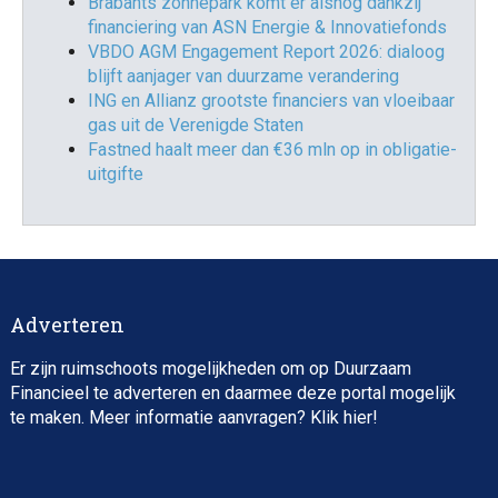
Brabants zonnepark komt er alsnog dankzij
financiering van ASN Energie & Innovatiefonds
VBDO AGM Engagement Report 2026: dialoog
blijft aanjager van duurzame verandering
ING en Allianz grootste financiers van vloeibaar
gas uit de Verenigde Staten
Fastned haalt meer dan €36 mln op in obligatie-
uitgifte
Adverteren
Er zijn ruimschoots mogelijkheden om op Duurzaam
Financieel te adverteren en daarmee deze portal mogelijk
te maken. Meer informatie aanvragen? Klik
hier
!