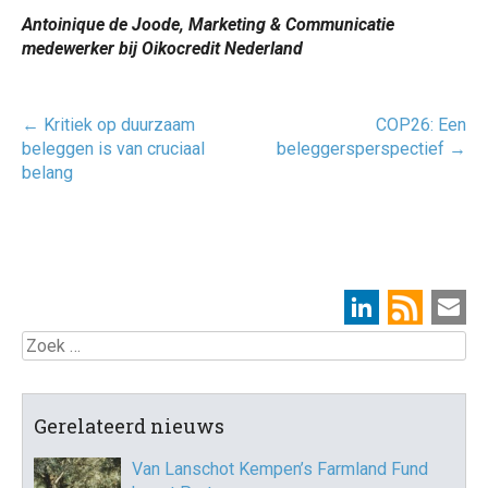
Antoinique de Joode, Marketing & Communicatie
medewerker bij Oikocredit Nederland
Post
←
Kritiek op duurzaam
COP26: Een
navigatie
beleggen is van cruciaal
beleggersperspectief
→
belang
Zoek
Gerelateerd nieuws
Van Lanschot Kempen’s Farmland Fund