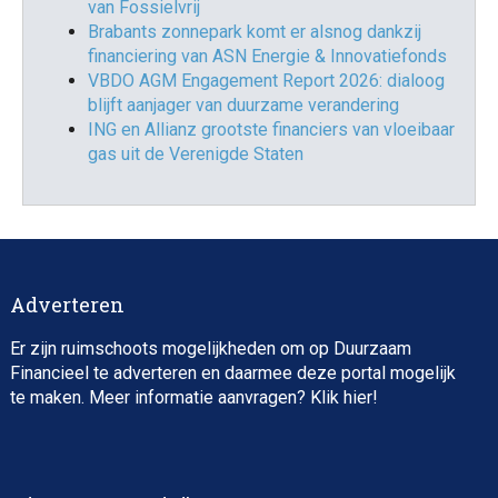
van Fossielvrij
Brabants zonnepark komt er alsnog dankzij
financiering van ASN Energie & Innovatiefonds
VBDO AGM Engagement Report 2026: dialoog
blijft aanjager van duurzame verandering
ING en Allianz grootste financiers van vloeibaar
gas uit de Verenigde Staten
Adverteren
Er zijn ruimschoots mogelijkheden om op Duurzaam
Financieel te adverteren en daarmee deze portal mogelijk
te maken. Meer informatie aanvragen? Klik
hier
!