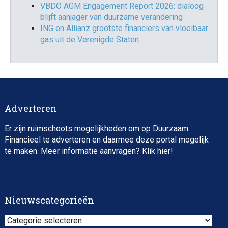
VBDO AGM Engagement Report 2026: dialoog
blijft aanjager van duurzame verandering
ING en Allianz grootste financiers van vloeibaar
gas uit de Verenigde Staten
Adverteren
Er zijn ruimschoots mogelijkheden om op Duurzaam
Financieel te adverteren en daarmee deze portal mogelijk
te maken. Meer informatie aanvragen? Klik
hier
!
Nieuwscategorieën
Nieuwscategorieën