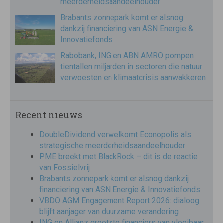
meerderheidsaandeelhouder
Brabants zonnepark komt er alsnog
dankzij financiering van ASN Energie &
Innovatiefonds
Rabobank, ING en ABN AMRO pompen
tientallen miljarden in sectoren die natuur
verwoesten en klimaatcrisis aanwakkeren
Recent nieuws
DoubleDividend verwelkomt Econopolis als
strategische meerderheidsaandeelhouder
PME breekt met BlackRock – dit is de reactie
van Fossielvrij
Brabants zonnepark komt er alsnog dankzij
financiering van ASN Energie & Innovatiefonds
VBDO AGM Engagement Report 2026: dialoog
blijft aanjager van duurzame verandering
ING en Allianz grootste financiers van vloeibaar