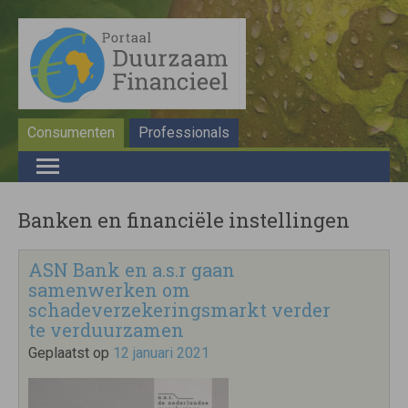
Consumenten
Professionals
Banken en financiële instellingen
ASN Bank en a.s.r gaan
samenwerken om
schadeverzekeringsmarkt verder
te verduurzamen
Geplaatst op
12 januari 2021