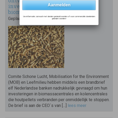
ontvangen brandbrief NGO’s om
investeringen in
biomassaverbranding te staken
Uw informatie zal nooit met derden gedeeld worden of voor commerciële doeleinden
Geplaatst op
6 januari 2021
gebruikt worden!
Comite Schone Lucht, Mobilisation for the Environment
(MOB) en Leefmilieu hebben middels een brandbrief
elf Nederlandse banken nadrukkelijk gevraagd om hun
investeringen in biomassacentrales en kolencentrales
die houtpellets verbranden per onmiddellijk te stoppen.
De brief is aan de CEO`s van […]
lees meer