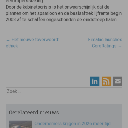
een kopersstaking.
Door de kabinetscrisis is het onwaarschijnlijk dat de
plannen om het spaarloon en de basisaftrek lijfrente begin
2003 af te schaffen ongeschonden de eindstreep halen.
Post
←
Het nieuwe toverwoord:
Fimalac launches
navigatie
ethiek
CoreRatings
→
Zoek
Gerelateerd nieuws
Ondernemers krijgen in 2026 meer tijd