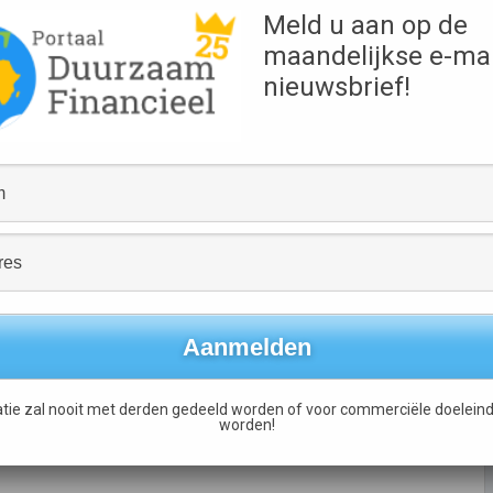
%.
Meld u aan op de
Bron
maandelijkse e-mai
ASN Bank
nieuwsbrief!
 automatisch een
 of girorekening spaart. Over het snelgroeiende spaargeld
men alle vrijheid, want het geld is altijd onbeperkt en
over een gratis (PVC-vrije) spaarbankpas. Daarmee kan men
s en contant geld opnemen bij alle geldautomaten in
p weg naar hun ideale spaardoel.
k: Met de introductie van ASN Ideaalsparen laten wij
ten koste hoeft te gaan van de rente. Dat is noodzakelijk,
ouden met mens en milieu automatisch betekent dat je iets
t daar dus niets van te merken. Integendeel zelfs! Ter
tie zal nooit met derden gedeeld worden of voor commerciële doeleind
nk een welkomstpremie van e 10,- aan elke klant die vóór 1
worden!