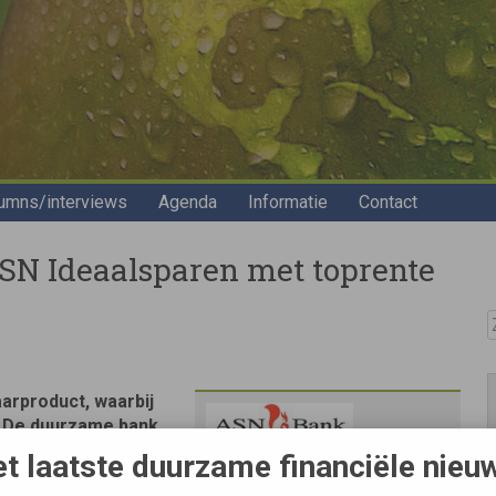
umns/interviews
Agenda
Informatie
Contact
SN Ideaalsparen met toprente
Z
arproduct, waarbij
n. De duurzame bank
jven en projecten die
t laatste duurzame financiële nieu
ovendien ontvangen