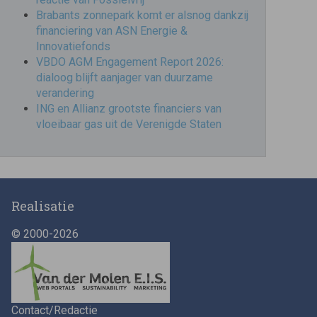
Brabants zonnepark komt er alsnog dankzij
financiering van ASN Energie &
Innovatiefonds
VBDO AGM Engagement Report 2026:
dialoog blijft aanjager van duurzame
verandering
ING en Allianz grootste financiers van
vloeibaar gas uit de Verenigde Staten
Realisatie
© 2000-2026
Contact/Redactie