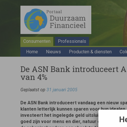
Consumenten
Professionals
Home
Nieuws
Producten & diensten
Col
De ASN Bank introduceert A
van 4%
Geplaatst op
31 januari 2005
De ASN Bank introduceert vandaag een nieuw spa
klanten letterlijk kunnen sparen voor hun ideale
investeert het ingelegde geld uitsluitend in bedri
He
goed zijn voor mens en dier, natuur en milieu. B