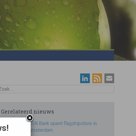
oek
Gerelateerd nieuws
ASN Bank opent flagshipstore in
ws!
Amsterdam