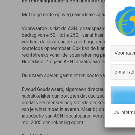
de rekeninghouders een absolute toprente van 4
Met hoge rente op weg naar ideale spaardoel
Voorwaarde is dat de ASN Ideaalspaarder elke maand
bedrag van e 50,- tot e 250,- vanaf haar of zijn bank-
verdient de klant dan de zeer hoge rente. Verder heeft 
kosteloos opneembaar. Ook kan de klant beschikken 
rechtstreeks vanaf de spaarrekening pinnen in winkel
Nederland. Zo gaan ASN Ideaalspaarders met gemak o
Duurzaam sparen gaat niet ten koste van rendement
Ewoud Goudswaard, algemeen directeur van de ASN Ban
nadrukkelijker dan ooit zien dat duurzaam sparen niet 
omdat veel mensen nog steeds denken dat rekening h
van je winst moet inleveren. Maar bij ons hoeft de klan
Uw informa
introductie van ASN Ideaalsparen verstrekt de ASN Ba
mei 2005 een rekening opent.