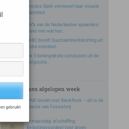
Triodos Bank vernieuwt haar visuele
identiteit
l
86% van de Nederlandse spaarders
weet niet wat hun…
NIBC breidt Duurzaamheidskorting uit:
extra voordeel…
De 5 belangrijkste conclusies uit de
Belgische…
Meest gelezen afgelopen week
PME breekt met BlackRock – dit is de
reactie van Fossielvrij
en gebruikt
Prinsjesdag: afschaffing
belastingvoordeel voor groen