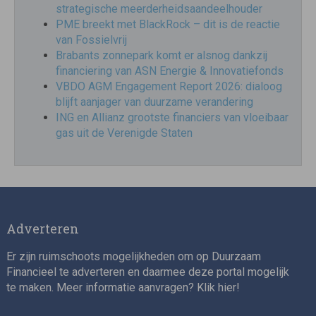
strategische meerderheidsaandeelhouder
PME breekt met BlackRock – dit is de reactie
van Fossielvrij
Brabants zonnepark komt er alsnog dankzij
financiering van ASN Energie & Innovatiefonds
VBDO AGM Engagement Report 2026: dialoog
blijft aanjager van duurzame verandering
ING en Allianz grootste financiers van vloeibaar
gas uit de Verenigde Staten
Adverteren
Er zijn ruimschoots mogelijkheden om op Duurzaam
Financieel te adverteren en daarmee deze portal mogelijk
te maken. Meer informatie aanvragen? Klik
hier
!