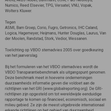
Numico, Reed Elsevier, TPG, Versatel, VNU, Vopak,
Wolters Kluwer.
Tegen
ASMI, Bam Groep, Corio, Fugro, Getronics, IHC Caland,
Logica, Hagemeyer, Heijmans, Hunter Douglas, Laurus, Van
der Moolen, Randstad, Stork, Vedior, Wessanen.
Toelichting op VBDO stemadvies 2005 over goedkeuring
van het jaarverslag.
Bij het formuleren van het VBDO stemadvies wordt de
VBDO Transparantiebenchmark als uitgangspunt genomen.
Deze benchmark meet in hoeverre ondernemingen
duurzaamheids informatie geven die voldoet aan de
richtlijnen van het GRI (www.globalreporting.org). De GRI-
richtlijnen zijn opgesteld om tot wereldwijde eenduidige
rapportage te komen op financieel, economisch, sociaal en
milieu gebied. Ze zijn de meest uitgebreide internationaal
erkende richtlijnen op het gebied van duurzaamheid.