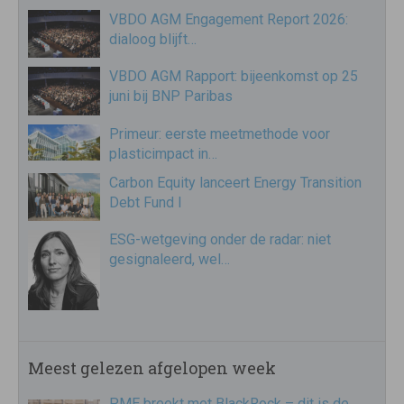
VBDO AGM Engagement Report 2026:
dialoog blijft…
VBDO AGM Rapport: bijeenkomst op 25
juni bij BNP Paribas
Primeur: eerste meetmethode voor
plasticimpact in…
Carbon Equity lanceert Energy Transition
Debt Fund I
ESG-wetgeving onder de radar: niet
gesignaleerd, wel…
Meest gelezen afgelopen week
PME breekt met BlackRock – dit is de