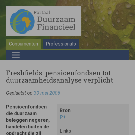
Consumenten
Professionals
Freshfields: pensioenfondsen tot
duurzaamheidsanalyse verplicht
Geplaatst op
30 mei 2006
Pensioenfondsen
Bron
die duurzaam
P+
beleggen negeren,
handelen buiten de
Links
opdracht die zij