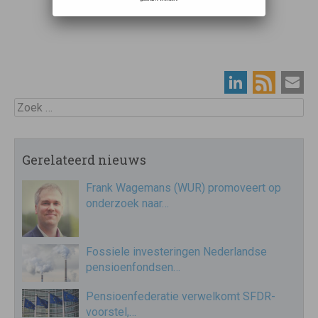
Zoek
Gerelateerd nieuws
Frank Wagemans (WUR) promoveert op
onderzoek naar…
Fossiele investeringen Nederlandse
pensioenfondsen…
Pensioenfederatie verwelkomt SFDR-
voorstel,…