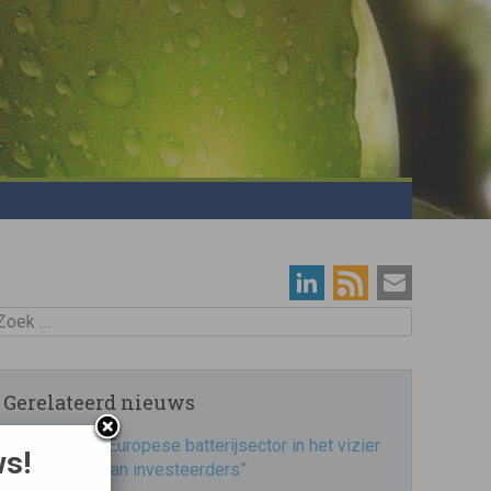
oek
Gerelateerd nieuws
“Europese batterijsector in het vizier
ws!
van investeerders”