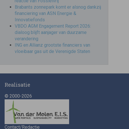
reactie van Fossielvrij
Brabants zonnepark komt er alsnog dankzij
financiering van ASN Energie &
Innovatiefonds
VBDO AGM Engagement Report 2026:
dialoog blijft aanjager van duurzame
verandering
ING en Allianz grootste financiers van
vloeibaar gas uit de Verenigde Staten
Realisatie
© 2000-2026
Contact/Redactie