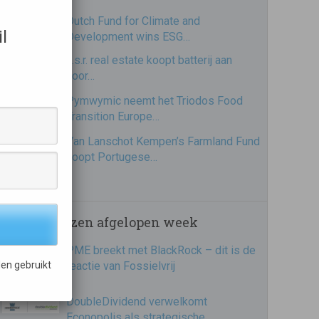
Dutch Fund for Climate and
l
Development wins ESG…
a.s.r. real estate koopt batterij aan
voor…
Pymwymic neemt het Triodos Food
Transition Europe…
Van Lanschot Kempen’s Farmland Fund
koopt Portugese…
Meest gelezen afgelopen week
PME breekt met BlackRock – dit is de
reactie van Fossielvrij
en gebruikt
DoubleDividend verwelkomt
Econopolis als strategische