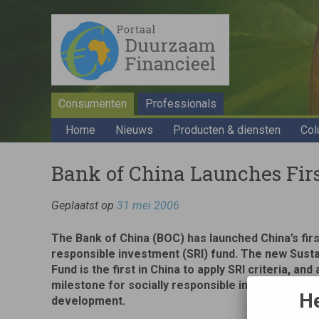
Consumenten
Professionals
Home
Nieuws
Producten & diensten
Col
Bank of China Launches Fir
Geplaatst op
31 mei 2006
The Bank of China (BOC) has launched China’s firs
responsible investment (SRI) fund. The new Susta
Fund is the first in China to apply SRI criteria, and
milestone for socially responsible investment an
He
development.