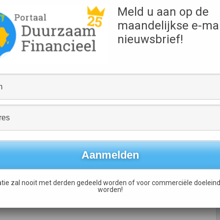
Meld u aan op de
maandelijkse e-mai
nieuwsbrief!
Triodos Bank lanceert Europees beleggingsfonds dat
investeert in de snel groeiende duurzame energiesector
→
tie zal nooit met derden gedeeld worden of voor commerciële doeleind
worden!