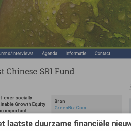
umns/interviews
Agenda
Informatie
Contact
st Chinese SRI Fund
Z
t-ever socially
Bron
inable Growth Equity
GreenBiz.Com
 an important
d sustainable
Links
t laatste duurzame financiële nieu
Full article