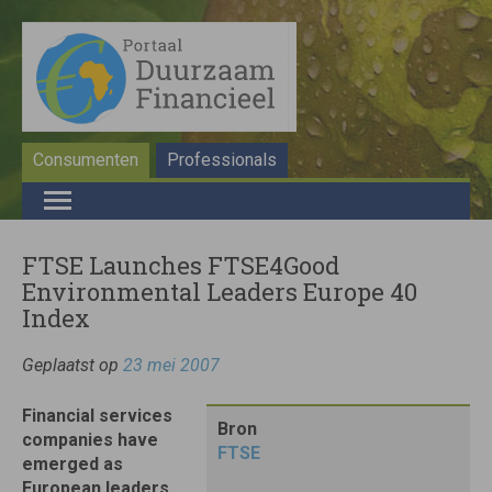
Consumenten
Professionals
FTSE Launches FTSE4Good
Environmental Leaders Europe 40
Index
Geplaatst op
23 mei 2007
Financial services
Bron
companies have
FTSE
emerged as
European leaders