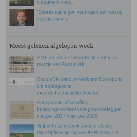
instrument voor…
“Gebrek aan eigen vermogen zet rem op
verduurzaming…
Meest gelezen afgelopen week
PME breekt met BlackRock – dit is de
reactie van Fossielvrij
DoubleDividend verwelkomt Econopolis
als strategische
meerderheidsaandeelhouder
Prinsjesdag: afschaffing
belastingvoordeel voor groen beleggen
niet per 2027 maar per 2028
Brabants zonnepark komt er alsnog
dankzij financiering van ASN Energie &