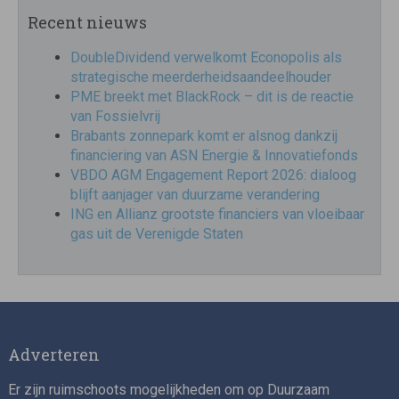
Recent nieuws
DoubleDividend verwelkomt Econopolis als
strategische meerderheidsaandeelhouder
PME breekt met BlackRock – dit is de reactie
van Fossielvrij
Brabants zonnepark komt er alsnog dankzij
financiering van ASN Energie & Innovatiefonds
VBDO AGM Engagement Report 2026: dialoog
blijft aanjager van duurzame verandering
ING en Allianz grootste financiers van vloeibaar
gas uit de Verenigde Staten
Adverteren
Er zijn ruimschoots mogelijkheden om op Duurzaam