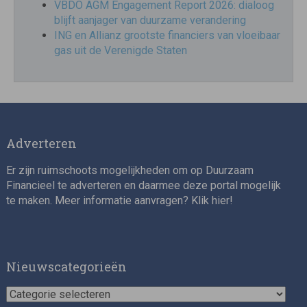
VBDO AGM Engagement Report 2026: dialoog
blijft aanjager van duurzame verandering
ING en Allianz grootste financiers van vloeibaar
gas uit de Verenigde Staten
Adverteren
Er zijn ruimschoots mogelijkheden om op Duurzaam
Financieel te adverteren en daarmee deze portal mogelijk
te maken. Meer informatie aanvragen? Klik
hier
!
Nieuwscategorieën
Nieuwscategorieën