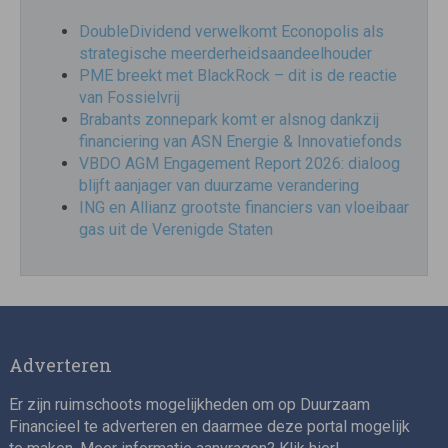
DoubleDividend verwelkomt Econopolis als
strategische meerderheidsaandeelhouder
PME breekt met BlackRock – dit is de reactie
van Fossielvrij
Brabants zonnepark komt er alsnog dankzij
financiering van ASN Energie & Innovatiefonds
VBDO AGM Engagement Report 2026: dialoog
blijft aanjager van duurzame verandering
ING en Allianz grootste financiers van vloeibaar
gas uit de Verenigde Staten
Adverteren
Er zijn ruimschoots mogelijkheden om op Duurzaam
Financieel te adverteren en daarmee deze portal mogelijk