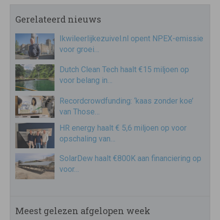
Gerelateerd nieuws
Ikwileerlijkezuivel.nl opent NPEX-emissie
voor groei…
Dutch Clean Tech haalt €15 miljoen op
voor belang in…
Recordcrowdfunding: ‘kaas zonder koe’
van Those…
HR energy haalt € 5,6 miljoen op voor
opschaling van…
SolarDew haalt €800K aan financiering op
voor…
Meest gelezen afgelopen week