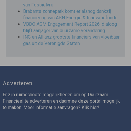
van Fossielvrij
Brabants zonnepark komt er alsnog dankzij
financiering van ASN Energie & Innovatiefonds
VBDO AGM Engagement Report 2026: dialoog
blijft aanjager van duurzame verandering
ING en Allianz grootste financiers van vloeibaar
gas uit de Verenigde Staten
Adverteren
Er zijn ruimschoots mogelijkheden om op Duurzaam
Financieel te adverteren en daarmee deze portal mogelijk
te maken. Meer informatie aanvragen? Klik
hier
!