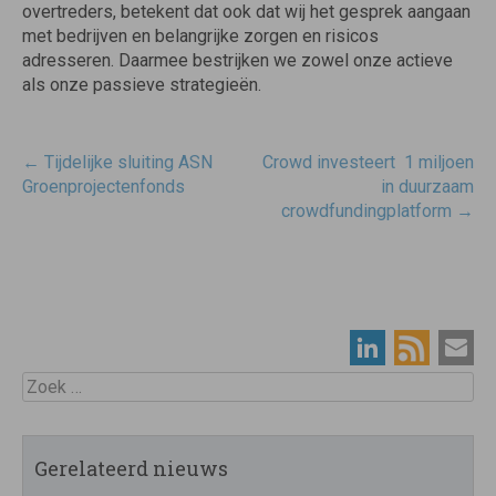
overtreders, betekent dat ook dat wij het gesprek aangaan
met bedrijven en belangrijke zorgen en risicos
adresseren. Daarmee bestrijken we zowel onze actieve
als onze passieve strategieën.
Post
←
Tijdelijke sluiting ASN
Crowd investeert  1 miljoen
navigatie
Groenprojectenfonds
in duurzaam
crowdfundingplatform
→
Zoek
Gerelateerd nieuws