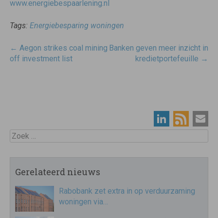
www.energiebespaarlening.nl
Tags:
Energiebesparing woningen
Post
←
Aegon strikes coal mining
Banken geven meer inzicht in
navigatie
off investment list
kredietportefeuille
→
Zoek
Gerelateerd nieuws
Rabobank zet extra in op verduurzaming
woningen via…