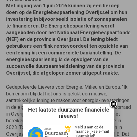
Met ingang van 1 juni 2016 kunnen zij een beroep
doen op de
Energiebespaarlening
Overijssel om hun
investering in bijvoorbeeld isolatie of zonnepanelen
te financieren. De
Energiebespaarlening
wordt
aangeboden door het Nationaal
Energiebespaarfonds
(NEF) en de provincie Overijssel. De lening biedt
gebruikers een flink rentevoordeel ten opzichte van
een lening bij een commerciële bankinstelling. De
energiebespaarlening
is de opvolger van de
succesvolle
duurzaamheidslening
van de provincie
Overijssel, die afgelopen zomer uitgeput raakte.
Gedeputeerde Lievers voor Energie, Milieu en Europa: “Ik
ben enorm blij dat het ons is gelukt een nieuwe,
aantrekkelijke lening te maken voor energie-investeringen
in de eigen woning. Verduurzaming van de woningvoorraad
Het laatste duurzame financiële
in Overijssel kan een enorme bijdrage leveren aan het
nieuws!
bereiken van onze doelstelling 20% nieuwe energie in
2023. Tot 2020 willen wij 45% van de koopwoningen in
Meld u aan op de
maandelijkse e-mail
Overijssel verduurzamen tot minstens energielabel B. Dat
nieuwsbrief!