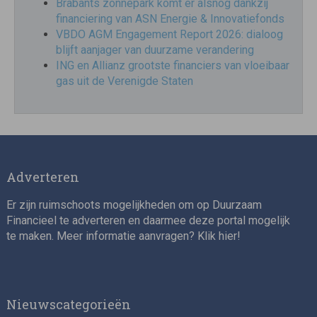
Brabants zonnepark komt er alsnog dankzij
financiering van ASN Energie & Innovatiefonds
VBDO AGM Engagement Report 2026: dialoog
blijft aanjager van duurzame verandering
ING en Allianz grootste financiers van vloeibaar
gas uit de Verenigde Staten
Adverteren
Er zijn ruimschoots mogelijkheden om op Duurzaam
Financieel te adverteren en daarmee deze portal mogelijk
te maken. Meer informatie aanvragen? Klik
hier
!
Nieuwscategorieën