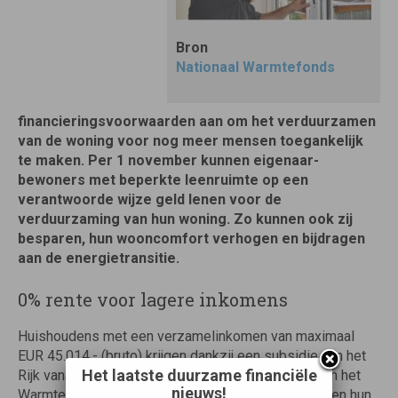
Bron
Nationaal Warmtefonds
financieringsvoorwaarden aan om het verduurzamen
van de woning voor nog meer mensen toegankelijk
te maken. Per 1 november kunnen eigenaar-
bewoners met beperkte leenruimte op een
verantwoorde wijze geld lenen voor de
verduurzaming van hun woning. Zo kunnen ook zij
besparen, hun wooncomfort verhogen en bijdragen
aan de energietransitie.
0% rente voor lagere inkomens
Huishoudens met een verzamelinkomen van maximaal
EUR 45.014,- (bruto) krijgen dankzij een subsidie van het
Het laatste duurzame financiële
Rijk vanaf 1 november de Energiebespaarlening van het
nieuws!
Warmtefonds aangeboden tegen 0% rente. Zij lossen hun