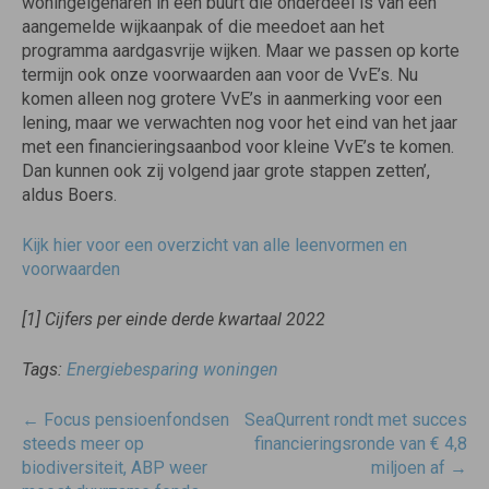
woningeigenaren in een buurt die onderdeel is van een
aangemelde wijkaanpak of die meedoet aan het
programma aardgasvrije wijken. Maar we passen op korte
termijn ook onze voorwaarden aan voor de VvE’s. Nu
komen alleen nog grotere VvE’s in aanmerking voor een
lening, maar we verwachten nog voor het eind van het jaar
met een financieringsaanbod voor kleine VvE’s te komen.
Dan kunnen ook zij volgend jaar grote stappen zetten’,
aldus Boers.
Kijk hier voor een overzicht van alle leenvormen en
voorwaarden
[1] Cijfers per einde derde kwartaal 2022
Tags:
Energiebesparing woningen
Post
←
Focus pensioenfondsen
SeaQurrent rondt met succes
navigatie
steeds meer op
financieringsronde van € 4,8
biodiversiteit, ABP weer
miljoen af
→