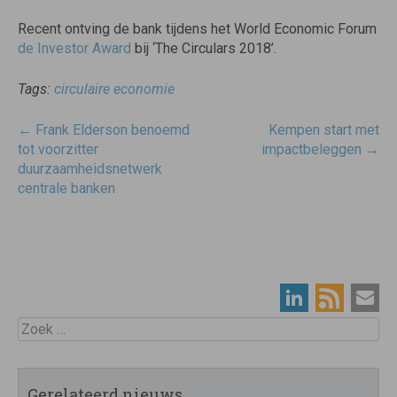
Recent ontving de bank tijdens het World Economic Forum
de Investor Award
bij ‘The Circulars 2018’.
Tags:
circulaire economie
Post
←
Frank Elderson benoemd
Kempen start met
navigatie
tot voorzitter
impactbeleggen
→
duurzaamheidsnetwerk
centrale banken
Zoek
Gerelateerd nieuws