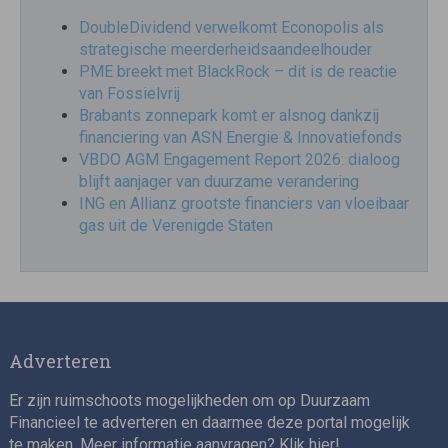
DoubleDividend verwelkomt Econopolis als
strategische meerderheidsaandeelhouder
PME breekt met BlackRock – dit is de reactie
van Fossielvrij
Brabants zonnepark komt er alsnog dankzij
financiering van ASN Energie & Innovatiefonds
VBDO AGM Engagement Report 2026: dialoog
blijft aanjager van duurzame verandering
ING en Allianz grootste financiers van vloeibaar
gas uit de Verenigde Staten
Adverteren
Er zijn ruimschoots mogelijkheden om op Duurzaam
Financieel te adverteren en daarmee deze portal mogelijk
te maken. Meer informatie aanvragen? Klik
hier
!