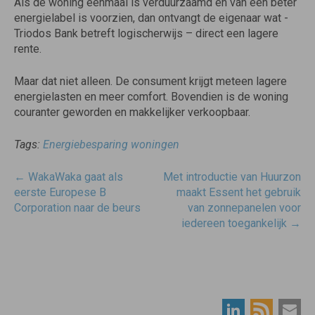
Als de woning eenmaal is verduurzaamd en van een beter
energielabel is voorzien, dan ontvangt de eigenaar wat -
Triodos Bank betreft logischerwijs – direct een lagere
rente.
Maar dat niet alleen. De consument krijgt meteen lagere
energielasten en meer comfort. Bovendien is de woning
couranter geworden en makkelijker verkoopbaar.
Tags:
Energiebesparing woningen
Post
←
WakaWaka gaat als
Met introductie van Huurzon
navigatie
eerste Europese B
maakt Essent het gebruik
Corporation naar de beurs
van zonnepanelen voor
iedereen toegankelijk
→