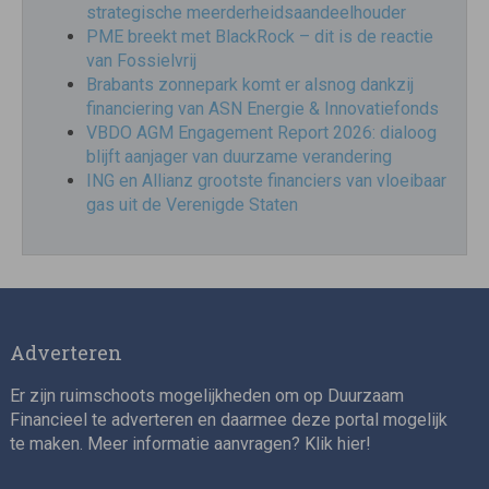
strategische meerderheidsaandeelhouder
PME breekt met BlackRock – dit is de reactie
van Fossielvrij
Brabants zonnepark komt er alsnog dankzij
financiering van ASN Energie & Innovatiefonds
VBDO AGM Engagement Report 2026: dialoog
blijft aanjager van duurzame verandering
ING en Allianz grootste financiers van vloeibaar
gas uit de Verenigde Staten
Adverteren
Er zijn ruimschoots mogelijkheden om op Duurzaam
Financieel te adverteren en daarmee deze portal mogelijk
te maken. Meer informatie aanvragen? Klik
hier
!