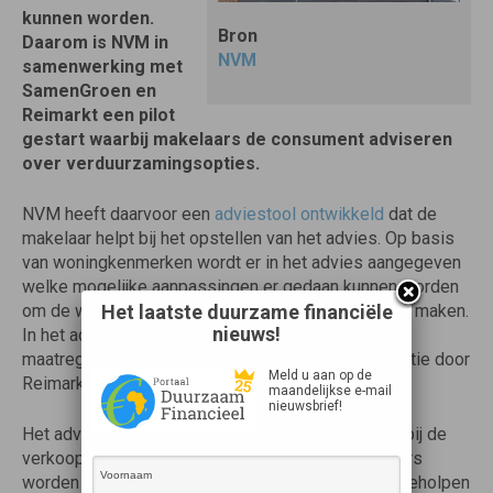
kunnen worden.
Bron
Daarom is NVM in
NVM
samenwerking met
SamenGroen en
Reimarkt een pilot
gestart waarbij makelaars de consument adviseren
over verduurzamingsopties.
NVM heeft daarvoor een
adviestool ontwikkeld
dat de
makelaar helpt bij het opstellen van het advies. Op basis
van woningkenmerken wordt er in het advies aangegeven
welke mogelijke aanpassingen er gedaan kunnen worden
Het laatste duurzame financiële
om de woning energiezuiniger en comfortabeler te maken.
nieuws!
In het advies zijn ook direct een aantal concrete
maatregelen voorzien van een eerste kostenindicatie door
Meld u aan op de
Reimarkt.
maandelijkse e-mail
nieuwsbrief!
Het advies kan de verkopend makelaar dan direct bij de
verkoopdocumentatie toevoegen. Potentiële kopers
worden hiermee direct en laagdrempelig op weg geholpen