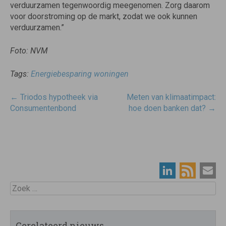
verduurzamen tegenwoordig meegenomen. Zorg daarom
voor doorstroming op de markt, zodat we ook kunnen
verduurzamen.”
Foto: NVM
Tags:
Energiebesparing woningen
Post
←
Triodos hypotheek via
Meten van klimaatimpact:
navigatie
Consumentenbond
hoe doen banken dat?
→
Zoek
Gerelateerd nieuws