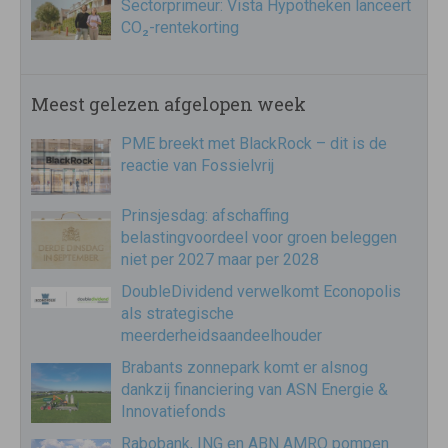
Sectorprimeur: Vista Hypotheken lanceert
CO₂-rentekorting
Meest gelezen afgelopen week
PME breekt met BlackRock – dit is de
reactie van Fossielvrij
Prinsjesdag: afschaffing
belastingvoordeel voor groen beleggen
niet per 2027 maar per 2028
DoubleDividend verwelkomt Econopolis
als strategische
meerderheidsaandeelhouder
Brabants zonnepark komt er alsnog
dankzij financiering van ASN Energie &
Innovatiefonds
Rabobank, ING en ABN AMRO pompen