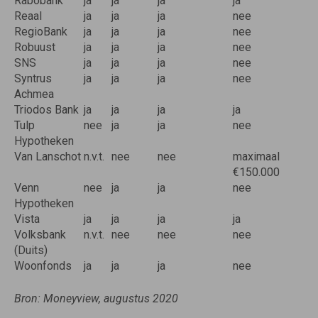
Rabobank
ja
ja
ja
ja
Reaal
ja
ja
ja
nee
RegioBank
ja
ja
ja
nee
Robuust
ja
ja
ja
nee
SNS
ja
ja
ja
nee
Syntrus
ja
ja
ja
nee
Achmea
Triodos Bank
ja
ja
ja
ja
Tulp
nee
ja
ja
nee
Hypotheken
Van Lanschot
n.v.t.
nee
nee
maximaal
€150.000
Venn
nee
ja
ja
nee
Hypotheken
Vista
ja
ja
ja
ja
Volksbank
n.v.t.
nee
nee
nee
(Duits)
Woonfonds
ja
ja
ja
nee
Bron: Moneyview, augustus 2020