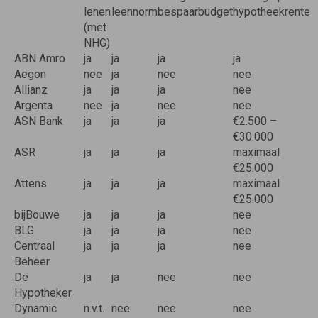
lenen
leennorm
bespaarbudget
hypotheekrente
(met
NHG)
ABN Amro
ja
ja
ja
ja
Aegon
nee
ja
nee
nee
Allianz
ja
ja
ja
nee
Argenta
nee
ja
nee
nee
ASN Bank
ja
ja
ja
€2.500 –
€30.000
ASR
ja
ja
ja
maximaal
€25.000
Attens
ja
ja
ja
maximaal
€25.000
bijBouwe
ja
ja
ja
nee
BLG
ja
ja
ja
nee
Centraal
ja
ja
ja
nee
Beheer
De
ja
ja
nee
nee
Hypotheker
Dynamic
n.v.t.
nee
nee
nee