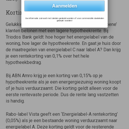
Korting op je hypotheekrente
Uw informatie zal nooit met derden gedeeld worden of voor commerciële doeleinden
gebruikt worden!
Gelukkig zijn er ook hypotheekverstrekkers die ‘groene’
klanten belonen met een lagere hypotheekrente. Bij
Triodos Bank geldt: hoe hoger het energielabel van de
woning, hoe lager de hypotheekrente. En gaat je huis door
de maatregelen van energielabel C naar label A? Dan krijg
je een rentekorting van 0,1% over het hele
hypotheekbedrag.
Bij ABN Amro krijg je een korting van 0,15% op je
hypotheekrente als je een energergiezuinig woning koopt
of je huis verduurzaamt. Die korting geldt alleen voor de
eerste rentevaste periode. Dus de rente lang vastzetten
is handig.
Rabo-label Vista geeft een ‘Energielabel-A rentekorting’
(0,05%) als je een bestaande woning verduurzaamt naar
energielabel A. Deze korting geldt voor de resterende