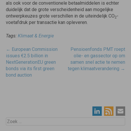
als ook voor de conventionele betaalmiddelen is echter
duidelijk dat de grote verscheidenheid aan mogelijke
ontwerpkeuzes grote verschillen in de uiteindelijk CO
-
2
voetafdruk per transactie kan opleveren.
Tags:
Klimaat & Energie
Post
←
European Commission
Pensioenfonds PMT roept
navigatie
issues €2.5 billion in
olie- en gassector op om
NextGenerationEU green
samen snel actie te nemen
bonds via its first green
tegen klimaatverandering
→
bond auction
Zoek