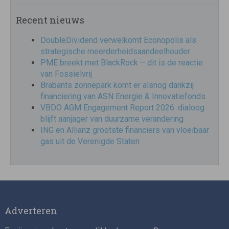
Recent nieuws
DoubleDividend verwelkomt Econopolis als
strategische meerderheidsaandeelhouder
PME breekt met BlackRock – dit is de reactie
van Fossielvrij
Brabants zonnepark komt er alsnog dankzij
financiering van ASN Energie & Innovatiefonds
VBDO AGM Engagement Report 2026: dialoog
blijft aanjager van duurzame verandering
ING en Allianz grootste financiers van vloeibaar
gas uit de Verenigde Staten
Adverteren