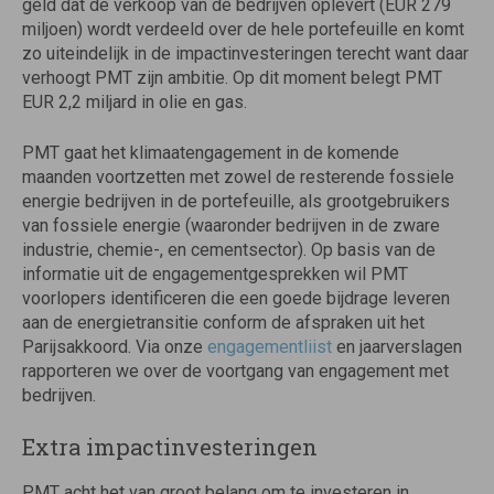
geld dat de verkoop van de bedrijven oplevert (EUR 279
miljoen) wordt verdeeld over de hele portefeuille en komt
zo uiteindelijk in de impactinvesteringen terecht want daar
verhoogt PMT zijn ambitie. Op dit moment belegt PMT
EUR 2,2 miljard in olie en gas.
PMT gaat het klimaatengagement in de komende
maanden voortzetten met zowel de resterende fossiele
energie bedrijven in de portefeuille, als grootgebruikers
van fossiele energie (waaronder bedrijven in de zware
industrie, chemie-, en cementsector). Op basis van de
informatie uit de engagementgesprekken wil PMT
voorlopers identificeren die een goede bijdrage leveren
aan de energietransitie conform de afspraken uit het
Parijsakkoord. Via onze
engagementliist
en jaarverslagen
rapporteren we over de voortgang van engagement met
bedrijven.
Extra impactinvesteringen
PMT acht het van groot belang om te investeren in