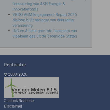
financiering van ASN Energie &
Innovatiefonds
VBDO AGM Engagement Report 2026:
dialoog blijft aanjager van duurzame
verandering
ING en Allianz grootste financiers van
vloeibaar gas uit de Verenigde Staten
Realisatie
© 2000-2026
Contact/Redactie
Disclaimer