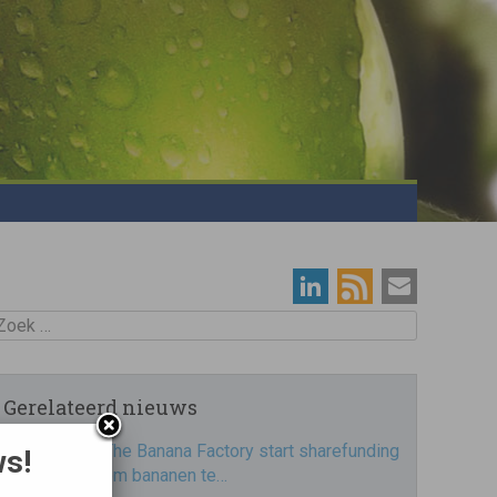
oek
Gerelateerd nieuws
The Banana Factory start sharefunding
ws!
om bananen te…