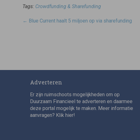
Tags:
Crowdfunding & Sharefunding
Post
←
Blue Current haalt 5 miljoen op via sharefunding
navigatie
Adverteren
Er zijn ruimschoots mogelijkheden om op
Duurzaam Financieel te adverteren en daarmee
deze portal mogelijk te maken. Meer informatie
aanvragen? Klik
hier
!