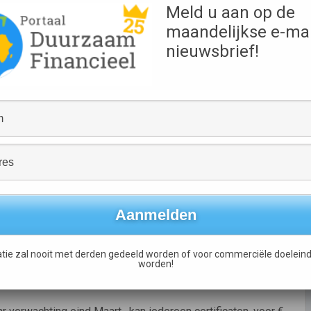
ficaten aankopen via
Meld u aan op de
Bondex,
maandelijkse e-mai
nieuwsbrief!
coClipper: “Onze visie
Bron
 passagiers, met
EcoClipper
agne stellen wij het
onze community waarin
.”
ambities
e investeringen, voor het in de vaart brengen van het eerste
 het bedrijf inzetten om versneld de scheepshypotheek af te
te financieren. Zo zijn er gesprekken gaande met
pen om te bouwen naar zeilende vrachtschepen. Tevens
ntische lijndienst met nieuwbouwschepen.
tie zal nooit met derden gedeeld worden of voor commerciële doeleind
worden!