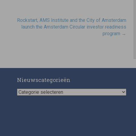
Rockstart, AMS Institute and the City of Amsterdam
launch the Amsterdam Circular investor readiness
program
→
Nieuwscategorieën
Nieuwscategorieën