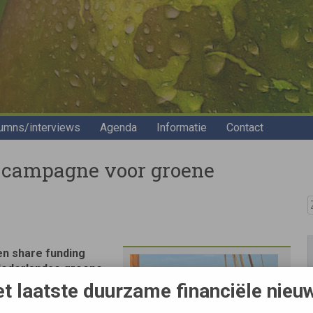
umns/interviews
Agenda
Informatie
Contact
g campagne voor groene
Z
en share funding
Nederlandse groene
rekken om haar
t laatste duurzame financiële nieu
 brengen.