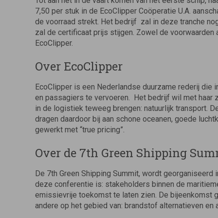
Tot aan het in de vaart komen van het eerste schip, na
7,50 per stuk in de EcoClipper Coöperatie U.A. aansch
de voorraad strekt. Het bedrijf zal in deze tranche no
zal de certificaat prijs stijgen. Zowel de voorwaarden
EcoClipper.
Over EcoClipper
EcoClipper is een Nederlandse duurzame rederij die i
en passagiers te vervoeren. Het bedrijf wil met haar 
in de logistiek teweeg brengen: natuurlijk transport
dragen daardoor bij aan schone oceanen, goede luchtk
gewerkt met “true pricing”.
Over de 7th Green Shipping Sum
De 7th Green Shipping Summit, wordt georganiseerd i
deze conferentie is: stakeholders binnen de maritiem
emissievrije toekomst te laten zien. De bijeenkomst 
andere op het gebied van: brandstof alternatieven en