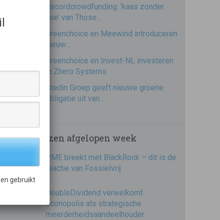
Recordcrowdfunding: ‘kaas zonder
koe’ van Those…
l
Greenchoice en Meewind introduceren
nieuw…
Greenchoice en Invest-NL investeren
in Zhero Systems
Stedin Groep geeft nieuwe groene
obligatie uit van…
Meest gelezen afgelopen week
PME breekt met BlackRock – dit is de
reactie van Fossielvrij
en gebruikt
DoubleDividend verwelkomt
Econopolis als strategische
meerderheidsaandeelhouder