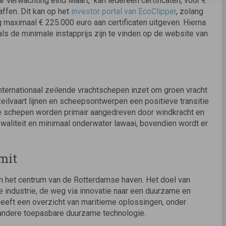
ar verwachting eind Maart, kan iedereen certificaten, voor €
affen. Dit kan op het
investor portal van EcoClipper
, zolang
g maximaal € 225.000 euro aan certificaten uitgeven. Hierna
 als de minimale instapprijs zijn te vinden op de website van
nternationaal zeilende vrachtschepen inzet om groen vracht
zeilvaart lijnen en scheepsontwerpen een positieve transitie
. De schepen worden primair aangedreven door windkracht en
waliteit en minimaal onderwater lawaai, bovendien wordt er
mit
n het centrum van de Rotterdamse haven. Het doel van
e industrie, de weg via innovatie naar een duurzame en
geeft een overzicht van maritieme oplossingen, onder
 andere toepasbare duurzame technologie.