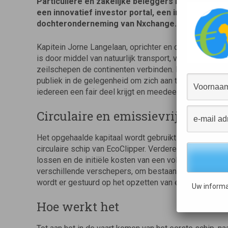
Particuliere en zakelijke beleggers kunnen certi
een innovatief investor portal, een initiatief van 
dochteronderneming van Nxchange.
Kapitein Jorne Langelaan, oprichter en directeur van E
is door middel van natuurlijk transport, voor vracht en
zeilschepen de continenten verbinden. Met deze camp
publiek in de gelegenheid om zich aan te sluiten bij 
iedereen een fair deel krijgt en meedeelt in het succes
Circulaire en emissievrije groei 
Het opgehaalde kapitaal wordt gebruikt voor de laatst
circulaire schip van EcoClipper. Verdere middelen zal
lossen en de initiële kosten van een volgend project 
verschillende verschepers, om bestaande motorsche
wordt er gestuurd op het opzetten van een Trans Atla
Uw informa
Hoe werkt het