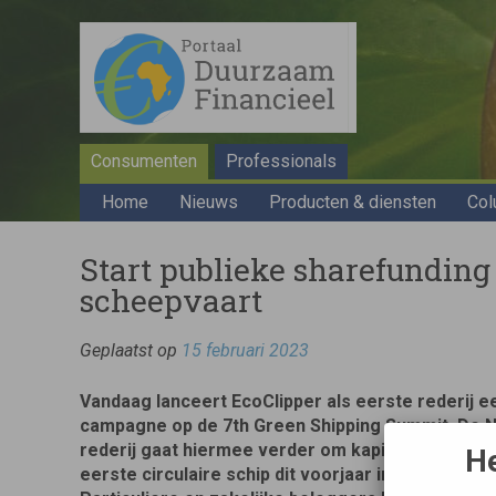
Consumenten
Professionals
Home
Nieuws
Producten & diensten
Col
Start publieke sharefundin
scheepvaart
Geplaatst op
15 februari 2023
Vandaag lanceert EcoClipper als eerste rederij e
campagne op de 7th Green Shipping Summit. De 
rederij gaat hiermee verder om kapitaal aan te t
He
eerste circulaire schip dit voorjaar in de vaart te