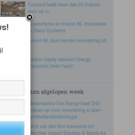
Fastned haalt meer dan 32 miljoen
euro op in…
Greenchoice en Invest-NL investeren
ws!
in Zhero Systems
Invest-NL doet eerste investering uit…
l
Carbon Equity lanceert Energy
Transition Debt Fund I
Meest gelezen afgelopen week
Nederlandse Ore Energy haalt $43
miljoen op voor investering in ijzer-
luchtbatterijtechnologie
Jorik van den Bos benoemd tot
directeur Impact Equities & Bonds bij