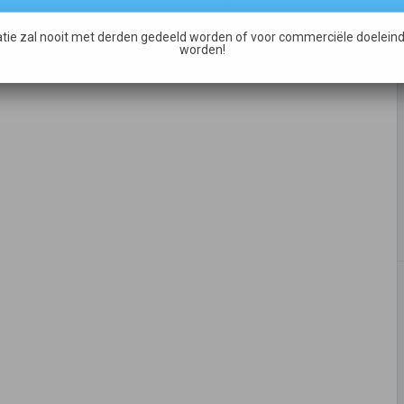
p
Meer dan een half miljoen euro interesse voor
tie zal nooit met derden gedeeld worden of voor commerciële doeleind
investeringsronde WATT E-bikes
→
worden!