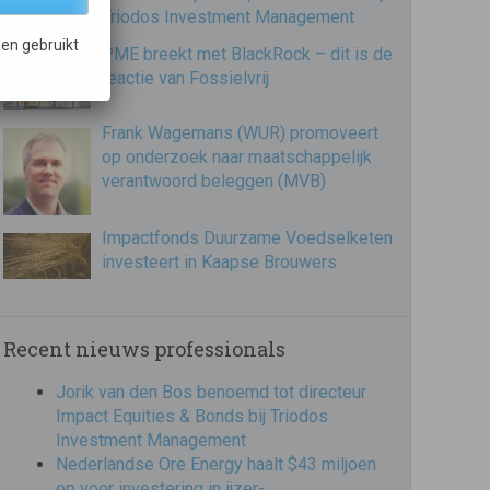
Triodos Investment Management
en gebruikt
PME breekt met BlackRock – dit is de
reactie van Fossielvrij
Frank Wagemans (WUR) promoveert
op onderzoek naar maatschappelijk
verantwoord beleggen (MVB)
Impactfonds Duurzame Voedselketen
investeert in Kaapse Brouwers
Recent nieuws professionals
Jorik van den Bos benoemd tot directeur
Impact Equities & Bonds bij Triodos
Investment Management
Nederlandse Ore Energy haalt $43 miljoen
op voor investering in ijzer-