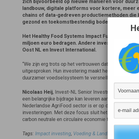
zich bijvoorbeeld op nieuwe manieren voor duur
landbouw, digitale platforms voor kortere, meer e
chains of data-gedreven productiemethoden die 
gezond en toekomstbestendig bodemgebruik.
He
Het Healthy Food Systems Impact Fund II zal naar
miljoen euro bedragen. Andere investeerders die 
Oost NL en Invest International.
“We zijn erg trots op het vertrouwen dat Invest-NL 
uitgesproken. Hun investering maakt het voor ons mog
duurzamer voedselsysteem te versnellen.”
Rogier P
Nicolaas Heij
, Invest-NL Senior Investment Manager:
een belangrijke bijdrage kan leveren aan de verduurza
Nederlandse AgriFood sector is er op dit moment bepe
investeringen. Met deze focus sluit het fonds goed aa
carbon neutrale en circulaire economie te versnellen.
Tags:
Impact investing
,
Voeding & Landbouw