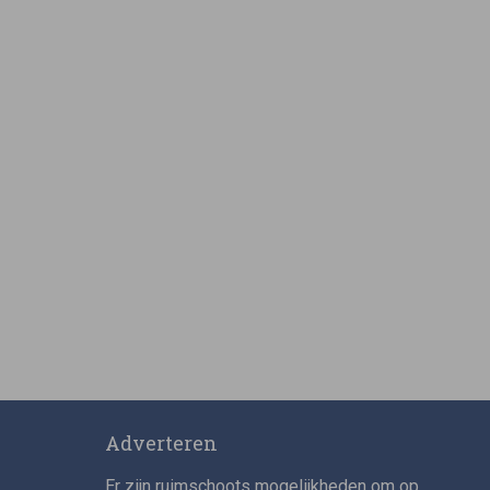
Adverteren
Er zijn ruimschoots mogelijkheden om op