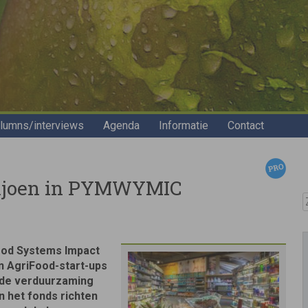
lumns/interviews
Agenda
Informatie
Contact
miljoen in PYMWYMIC
Z
Food Systems Impact
n AgriFood-start-ups
 de verduurzaming
n het fonds richten