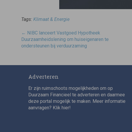
Tags:
Klimaat & Energie
Post
←
NIBC lanceert Vastgoed Hypotheek
navigatie
Duurzaamheidslening om huiseigenaren te
ondersteunen bij verduurzaming
Adverteren
Er zijn ruimschoots mogelijkheden om op
Duurzaam Financieel te adverteren en daarmee
deze portal mogelijk te maken. Meer informatie
aanvragen? Klik
hier
!