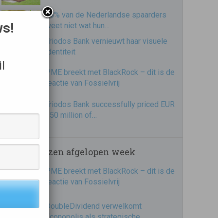
86% van de Nederlandse spaarders
ws!
weet niet wat hun…
Triodos Bank vernieuwt haar visuele
identiteit
l
PME breekt met BlackRock – dit is de
reactie van Fossielvrij
Triodos Bank successfully priced EUR
250 million of…
Meest gelezen afgelopen week
PME breekt met BlackRock – dit is de
reactie van Fossielvrij
DoubleDividend verwelkomt
Econopolis als strategische