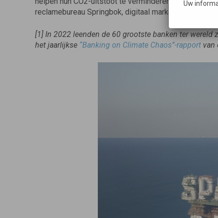
helpen hun CO2-uitstoot te verminderen. De campagn
Uw informa
reclamebureau Springbok, digitaal marketingbureau Go
[1]
In 2022 leenden de 60 grootste banken ter wereld zo’
het jaarlijkse
“Banking on Climate Chaos”-rapport
van 