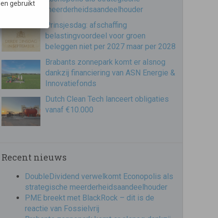
en gebruikt
meerderheidsaandeelhouder
Prinsjesdag: afschaffing
belastingvoordeel voor groen
beleggen niet per 2027 maar per 2028
Brabants zonnepark komt er alsnog
dankzij financiering van ASN Energie &
Innovatiefonds
Dutch Clean Tech lanceert obligaties
vanaf €10.000
Recent nieuws
DoubleDividend verwelkomt Econopolis als
strategische meerderheidsaandeelhouder
PME breekt met BlackRock – dit is de
reactie van Fossielvrij