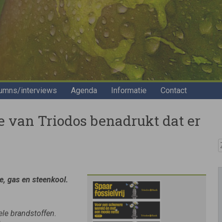
umns/interviews
Agenda
Informatie
Contact
e van Triodos benadrukt dat er
Z
ie, gas en steenkool.
ele brandstoffen.