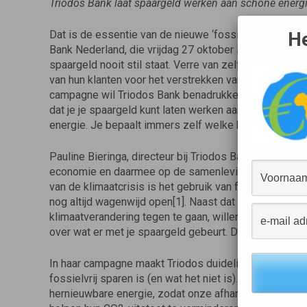
Triodos Bank laat spaargeld werken aan schone energi
He
Dat is de essentie van de nieuwe ‘fossielvrij sparen
Bank Nederland, die vrijdag 27 oktober start. Het uitg
spaargeld nooit stil staat. Verre van zelfs. Banken ge
van hun klanten voor het verstrekken van leningen aan 
campagne wil Triodos Bank benadrukken dat je als sp
dat je je spaargeld kunt laten werken aan de transitie
energie. Je bepaalt immers zelf welke kant je geld op
Pauline Bieringa, directeur bij Triodos Bank Nederland
economie en daarmee op de samenleving. Spaargeld is 
van de klimaatcrisis is het gebruik van fossiele brand
nog altijd wagenwijd open[1]. Naast dat we de financië
klimaatverandering tegen te gaan, willen we met het
over wat er met je spaargeld gebeurt. De financierin
In haar campagne maakt Triodos duidelijk welke bedrijv
fossielvrij sparen is (en wat het niet is). We laten z
hernieuwbare energie, zodat onze afhankelijkheid van 