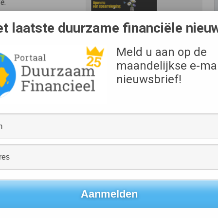
e.
t laatste duurzame financiële nieu
’-campagne van Triodos
angspunt is dat
bruiken het spaargeld
Meld u aan op de
Bron
bedrijven. In haar
Triodos Bank
maandelijkse e-mai
aarder een keuze hebt,
nieuwsbrief!
 naar hernieuwbare
 moet rollen.
: “Elke euro op je spaarrekening heeft een effect op de
dus per definitie niet neutraal. De belangrijkste oorzaak
stoffen. Intussen staat de geldkraan naar olie, kolen en gas
le industrie willen stimuleren om bij de kredietverlening
 signaal van deze campagne ook mensen laten nadenken
gen van vandaag bepalen de wereld van morgen.”
en de bank expliciet uitsluit van financiering en wat
ien hoe we met spaargeld bijdragen aan de overgang naar
fossiel snel naar beneden gaat, en hoe we zakelijke klanten