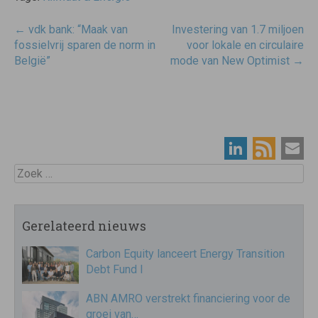
Post
←
vdk bank: “Maak van
Investering van 1.7 miljoen
navigatie
fossielvrij sparen de norm in
voor lokale en circulaire
België”
mode van New Optimist
→
Zoek
Gerelateerd nieuws
Carbon Equity lanceert Energy Transition
Debt Fund I
ABN AMRO verstrekt financiering voor de
groei van…