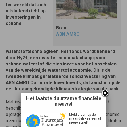
ter wereld dat zich
uitsluitend richt op
investeringen in
schone
Bron
ABN AMRO
waterstoftechnologieën. Het fonds wordt beheerd
door Hy24, een investeringsmaatschappij voor
schone waterstof die zich inzet voor het opschalen
van de wereldwijde waterstofeconomie. Dit is de
tweede klimaat gerelateerde fondsinvestering van
ABN AMRO Corporate Investments, dat aansluit op de
eerder aangekondigde klimaatstrategie van de bank.
Het laatste duurzame financiële
Met investeringen zoals deze stelt ABN AMRO geld
nieuws!
beschikbaar voor snelgroeiende bedrijven die een
bijdrage leveren aan de transitie naar duurzame economie,
Meld u aan op de
maandelijkse e-mail
maar nog niet in aanmerking komen voor kredietfaciliteiten
nieuwsbrief!
en andere bancaire producten van de bank. Dit soort