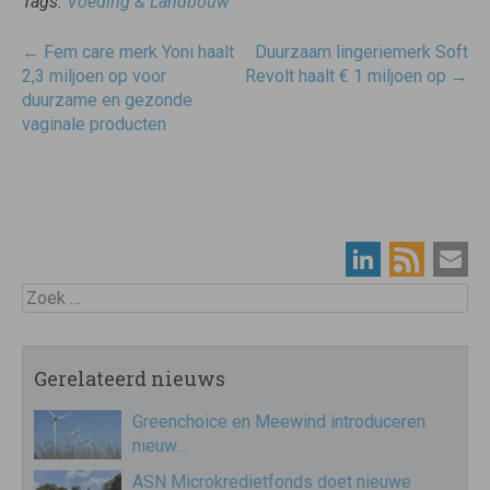
Tags:
Voeding & Landbouw
Post
←
Fem care merk Yoni haalt
Duurzaam lingeriemerk Soft
navigatie
2,3 miljoen op voor
Revolt haalt € 1 miljoen op
→
duurzame en gezonde
vaginale producten
Zoek
Gerelateerd nieuws
Greenchoice en Meewind introduceren
nieuw…
ASN Microkredietfonds doet nieuwe