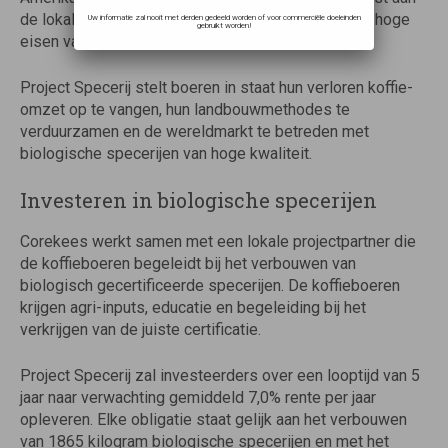
de lokale, volatiele markten doordat ze niet aan de hoge
Uw informatie zal nooit met derden gedeeld worden of voor commerciële doeleinden
gebruikt worden!
eisen van de internationale markt kunnen voldoen.
Project Specerij stelt boeren in staat hun verloren koffie-
omzet op te vangen, hun landbouwmethodes te
verduurzamen en de wereldmarkt te betreden met
biologische specerijen van hoge kwaliteit.
Investeren in biologische specerijen
Corekees werkt samen met een lokale projectpartner die
de koffieboeren begeleidt bij het verbouwen van
biologisch gecertificeerde specerijen. De koffieboeren
krijgen agri-inputs, educatie en begeleiding bij het
verkrijgen van de juiste certificatie.
Project Specerij zal investeerders over een looptijd van 5
jaar naar verwachting gemiddeld 7,0% rente per jaar
opleveren. Elke obligatie staat gelijk aan het verbouwen
van 1865 kilogram biologische specerijen en met het