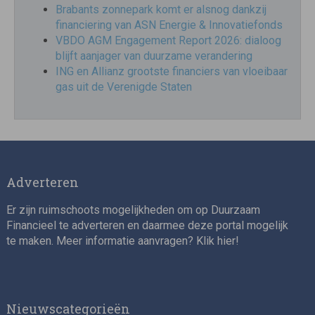
Brabants zonnepark komt er alsnog dankzij
financiering van ASN Energie & Innovatiefonds
VBDO AGM Engagement Report 2026: dialoog
blijft aanjager van duurzame verandering
ING en Allianz grootste financiers van vloeibaar
gas uit de Verenigde Staten
Adverteren
Er zijn ruimschoots mogelijkheden om op Duurzaam
Financieel te adverteren en daarmee deze portal mogelijk
te maken. Meer informatie aanvragen? Klik
hier
!
Nieuwscategorieën