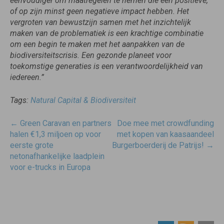
eenvoudiger om maatregelen te nemen die een positieve,
of op zijn minst geen negatieve impact hebben. Het
vergroten van bewustzijn samen met het inzichtelijk
maken van de problematiek is een krachtige combinatie
om een begin te maken met het aanpakken van de
biodiversiteitscrisis. Een gezonde planeet voor
toekomstige generaties is een verantwoordelijkheid van
iedereen.”
Tags:
Natural Capital & Biodiversiteit
Post
←
Green Caravan en partners
Doe mee met crowdfunding
navigatie
halen €1,3 miljoen op voor
met kopen van kaasaandeel
eerste grote
Burgerboerderij de Patrijs!
→
netonafhankelijke laadplein
voor e-trucks in Europa