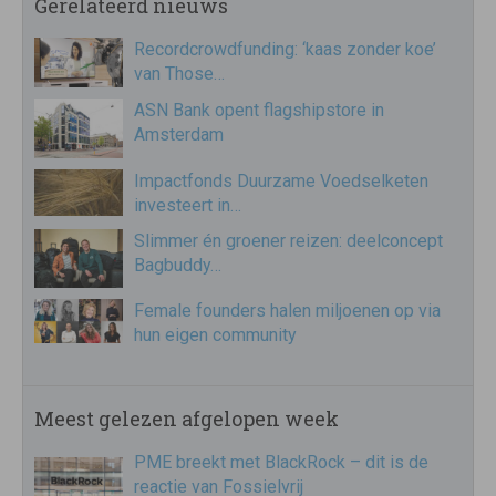
Gerelateerd nieuws
Recordcrowdfunding: ‘kaas zonder koe’
van Those…
ASN Bank opent flagshipstore in
Amsterdam
Impactfonds Duurzame Voedselketen
investeert in…
Slimmer én groener reizen: deelconcept
Bagbuddy…
Female founders halen miljoenen op via
hun eigen community
Meest gelezen afgelopen week
PME breekt met BlackRock – dit is de
reactie van Fossielvrij