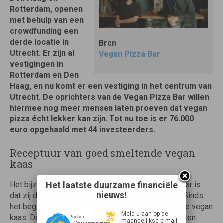
Rotterdam, openen
met behulp van een
crowdfunding een
derde locatie in
Bron
Utrecht. Er zijn al
Vegan Pizza Bar
vestigingen in
Rotterdam en Den
Haag, en nu komt er een vestiging in het centrum van
Utrecht. De oprichters van de Vegan Pizza Bar willen
hiermee nog meer mensen laten proeven dat vegan
pizza écht lekker kan zijn. Tot nu toe is er 76.000
euro opgehaald met 44 investeerders.
Receptuur van goed smeltende vegan
kaas
Het laatste duurzame financiële
Het bijzondere aan de ‘kaas’ van de Vegan Pizza Bar is
nieuws!
dat zij de kaas zelf produceren naar eigen recept. Sinds
het begin zijn ze bezig met het maken van de beste vegan
Meld u aan op de
kaas. De eisen? Het moet hartig zijn en goed smelten.
maandelijkse e-mail