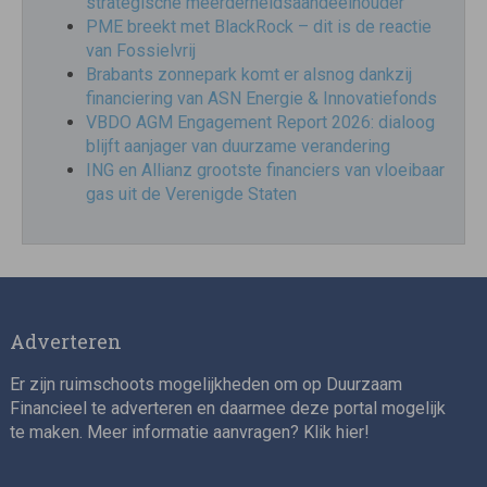
strategische meerderheidsaandeelhouder
PME breekt met BlackRock – dit is de reactie
van Fossielvrij
Brabants zonnepark komt er alsnog dankzij
financiering van ASN Energie & Innovatiefonds
VBDO AGM Engagement Report 2026: dialoog
blijft aanjager van duurzame verandering
ING en Allianz grootste financiers van vloeibaar
gas uit de Verenigde Staten
Adverteren
Er zijn ruimschoots mogelijkheden om op Duurzaam
Financieel te adverteren en daarmee deze portal mogelijk
te maken. Meer informatie aanvragen? Klik
hier
!