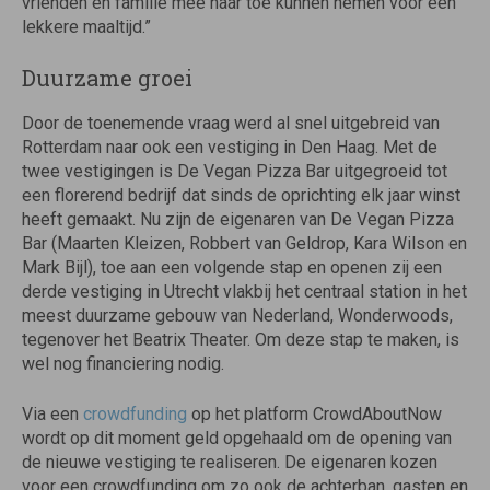
vrienden en familie mee naar toe kunnen nemen voor een
lekkere maaltijd.”
Duurzame groei
Door de toenemende vraag werd al snel uitgebreid van
Rotterdam naar ook een vestiging in Den Haag. Met de
twee vestigingen is De Vegan Pizza Bar uitgegroeid tot
een florerend bedrijf dat sinds de oprichting elk jaar winst
heeft gemaakt. Nu zijn de eigenaren van De Vegan Pizza
Bar (Maarten Kleizen, Robbert van Geldrop, Kara Wilson en
Mark Bijl), toe aan een volgende stap en openen zij een
derde vestiging in Utrecht vlakbij het centraal station in het
meest duurzame gebouw van Nederland, Wonderwoods,
tegenover het Beatrix Theater. Om deze stap te maken, is
wel nog financiering nodig.
Via een
crowdfunding
op het platform CrowdAboutNow
wordt op dit moment geld opgehaald om de opening van
de nieuwe vestiging te realiseren. De eigenaren kozen
voor een crowdfunding om zo ook de achterban, gasten en