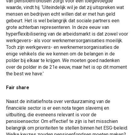
van pensioenfondsen zorgt voor een toegevoegde
waarde, vindt hij. ‘Uiteindelijk wil je dat zij uitspreken wat
mensen en bedrijven echt willen dat er met hun geld
gebeurt. Het is wel belangrijk dat sociale partners een
grote achterban representeren. In deze eeuw van
hyperflexibilisering van de arbeidsmarkt is dat zowel voor
werkgevers- als voor werknemersorganisaties moeilijk.
Toch zijn werkgevers- en werknemersorganisaties de
enige vehikels die we kennen om de belangen in de
polder bij elkaar te krijgen. We moeten goed nadenken
over de polder in de 21e eeuw, maar het is op dit moment
the best we have
.’
Fair share
Naast de initiatiefnota over verduurzaming van de
financiële sector is er een nota tegen slavernij en
uitbuiting, die eveneens relevant is voor de
pensioensector. Om effectief te zijn is het misschien
belangrijk om prioriteiten te stellen binnen het ESG-beleid.
Welke keuzes zouden pensioenfondsen moeten maken?