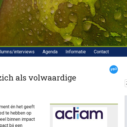
lumns/interviews
Agenda
Informatie
Contact
 zich als volwaardige
Z
ment én het geeft
loed te hebben op
deel binnen impact
pact bij een