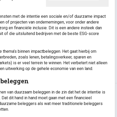
nsten met de intentie een sociale en/of duurzame impact
eiten of projecten van ondernemingen, voor onder andere
rg en financiële inclusie. Dit is een andere insteek dan
it of die uitsluitend bedrijven met de beste ESG-score
te thema’s binnen impactbeleggen. Het gaat hierbij om
verbreden, zoals lenen, betalingsverkeer, sparen en
ts) is er veel terrein te winnen. Het verbetert niet alleen
een uitwerking op de gehele economie van een land.
 beleggen
n van duurzaam beleggen in de zin dat het de intentie is
. Dat dit hand in hand moet gaan met een financieel
el duurzame beleggers als wat meer traditionele beleggers
etten.