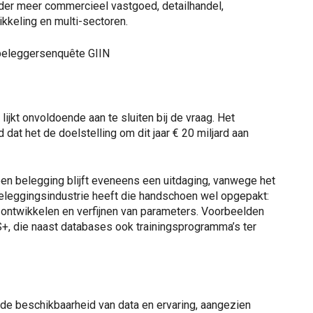
onder meer commercieel vastgoed, detailhandel,
keling en multi-sectoren.
 beleggersenquête GIIN
jkt onvoldoende aan te sluiten bij de vraag. Het
at het de doelstelling om dit jaar € 20 miljard aan
en belegging blijft eveneens een uitdaging, vanwege het
eleggingsindustrie heeft die handschoen wel opgepakt:
ontwikkelen en verfijnen van parameters. Voorbeelden
S+, die naast databases ook trainingsprogramma’s ter
 de beschikbaarheid van data en ervaring, aangezien