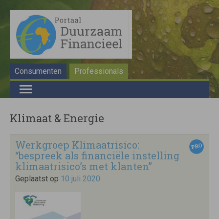
Consumenten
Professionals
Klimaat & Energie
Werkgroep Klimaatrisico:
“bespreek als financiële instelling
klimaatrisico’s met klanten”
Geplaatst op
10 juli 2020