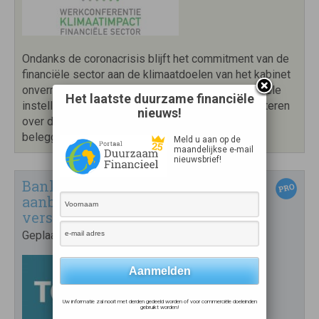
Ondanks de coronacrisis blijft het commitment van de
financiële sector aan de klimaatdoelen van het kabinet
onverminderd van kracht. Dat betekent dat financiële
Het laatste duurzame financiële
instellingen over het boekjaar 2020 zullen rapporteren
nieuws!
over de klimaatimpact van hun financieringen en
beleggingen. Uiterlijk in […]
lees meer
Meld u aan op de
maandelijkse e-mail
nieuwsbrief!
Banken moeten TCFD-
aanbevelingen volgen in
verslaggeving over klimaatrisico’s
Geplaatst op
29 mei 2020
Uw informatie zal nooit met derden gedeeld worden of voor commerciële doeleinden
gebruikt worden!