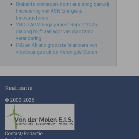
Brabants zonnepark komt er alsnog dankzij
financiering van ASN Energie &
Innovatiefonds
VBDO AGM Engagement Report 2026:
dialoog blijft aanjager van duurzame
verandering
ING en Allianz grootste financiers van
vloeibaar gas uit de Verenigde Staten
Realisatie
© 2000-2026
Contact/Redactie