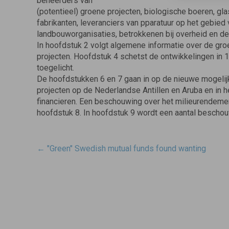
beheerders van
(potentieel) groene projecten, biologische boeren, g
fabrikanten, leveranciers van pparatuur op het gebied 
landbouworganisaties, betrokkenen bij overheid en der
In hoofdstuk 2 volgt algemene informatie over de gro
projecten. Hoofdstuk 4 schetst de ontwikkelingen in 
toegelicht.
De hoofdstukken 6 en 7 gaan in op de nieuwe mogeli
projecten op de Nederlandse Antillen en Aruba en in h
financieren. Een beschouwing over het milieurendeme
hoofdstuk 8. In hoofdstuk 9 wordt een aantal bescho
Post
←
"Green" Swedish mutual funds found wanting
navigatie