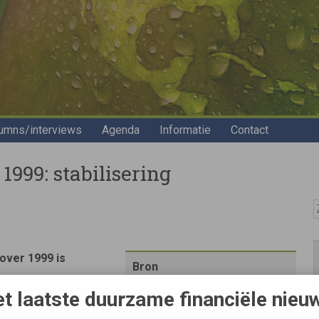
umns/interviews
Agenda
Informatie
Contact
999: stabilisering
Z
over 1999 is
Bron
NOVEM
t laatste duurzame financiële nieu
e Kamerlid Vermeend de
Links