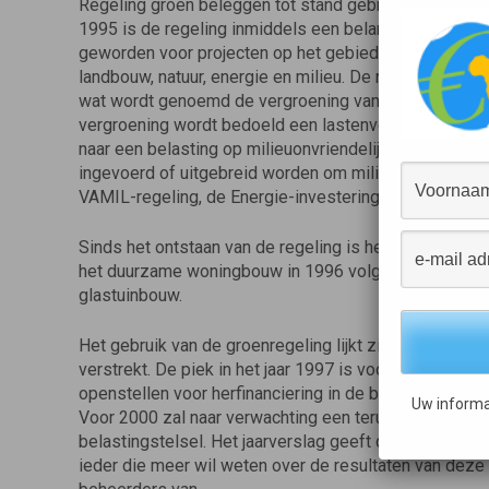
Regeling groen beleggen tot stand gebracht. Na een a
1995 is de regeling inmiddels een belangrijk stimuler
geworden voor projecten op het gebied van bos, milie
landbouw, natuur, energie en milieu. De regeling is o
wat wordt genoemd de vergroening van het fiscale ste
vergroening wordt bedoeld een lastenverschuiving va
naar een belasting op milieuonvriendelijk gedrag, terwij
ingevoerd of uitgebreid worden om milieu- en energie
VAMIL-regeling, de Energie-investeringsaftrek en du
Sinds het ontstaan van de regeling is het werkingsgeb
het duurzame woningbouw in 1996 volgden uitbreidi
glastuinbouw.
Het gebruik van de groenregeling lijkt zich te stabilis
verstrekt. De piek in het jaar 1997 is voornamelijk te
openstellen voor herfinanciering in de biologische
Uw informa
Voor 2000 zal naar verwachting een terugval optreden
belastingstelsel. Het jaarverslag geeft de ontwikkeli
ieder die meer wil weten over de resultaten van deze 