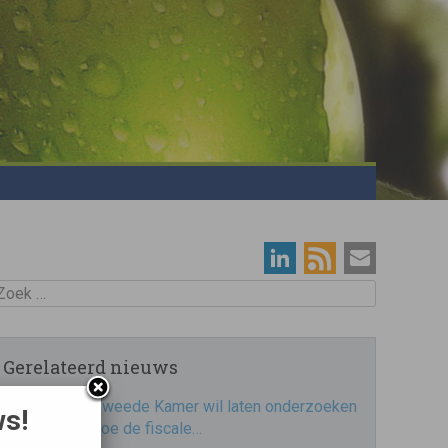
oek
Gerelateerd nieuws
Tweede Kamer wil laten onderzoeken
ws!
hoe de fiscale…