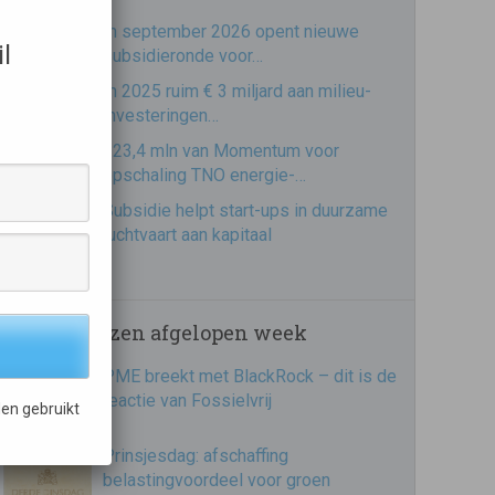
In september 2026 opent nieuwe
l
subsidieronde voor…
In 2025 ruim € 3 miljard aan milieu-
investeringen…
€23,4 mln van Momentum voor
opschaling TNO energie-…
Subsidie helpt start-ups in duurzame
luchtvaart aan kapitaal
Meest gelezen afgelopen week
PME breekt met BlackRock – dit is de
reactie van Fossielvrij
en gebruikt
Prinsjesdag: afschaffing
belastingvoordeel voor groen