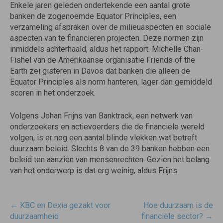
Enkele jaren geleden ondertekende een aantal grote
banken de zogenoemde Equator Principles, een
verzameling afspraken over de milieuaspecten en sociale
aspecten van te financieren projecten. Deze normen zijn
inmiddels achterhaald, aldus het rapport. Michelle Chan-
Fishel van de Amerikaanse organisatie Friends of the
Earth zei gisteren in Davos dat banken die alleen de
Equator Principles als norm hanteren, lager dan gemiddeld
scoren in het onderzoek.
Volgens Johan Frijns van Banktrack, een netwerk van
onderzoekers en actievoerders die de financiële wereld
volgen, is er nog een aantal blinde vlekken wat betreft
duurzaam beleid. Slechts 8 van de 39 banken hebben een
beleid ten aanzien van mensenrechten. Gezien het belang
van het onderwerp is dat erg weinig, aldus Frijns.
Post
←
KBC en Dexia gezakt voor
Hoe duurzaam is de
navigatie
duurzaamheid
financiële sector?
→