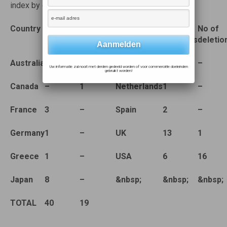
index by country:
Country
No of
No of
Country
No of
No of
additions
deletions
additions
deletio
Australia
4
1
Ireland
1
–
Uw informatie zal nooit met derden gedeeld worden of voor commerciële doeleinden
gebruikt worden!
Canada
–
1
Netherlands
1
–
France
3
–
Spain
2
–
Germany
1
–
UK
13
1
Greece
1
–
USA
6
16
Japan
8
–
&nbsp;
&nbsp;
&nbsp;
TOTAL
40
19