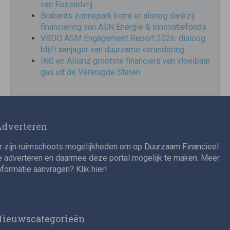
van Fossielvrij
Brabants zonnepark komt er alsnog dankzij
financiering van ASN Energie & Innovatiefonds
VBDO AGM Engagement Report 2026: dialoog
blijft aanjager van duurzame verandering
ING en Allianz grootste financiers van vloeibaar
gas uit de Verenigde Staten
Adverteren
r zijn ruimschoots mogelijkheden om op Duurzaam Financieel
e adverteren en daarmee deze portal mogelijk te maken. Meer
nformatie aanvragen? Klik
hier
!
Nieuwscategorieën