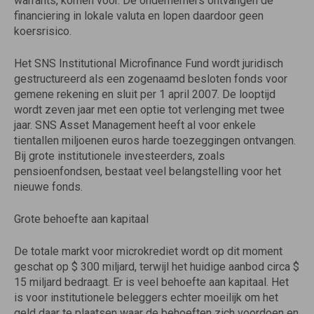
warrants, komen voor. De ondernemers ontvangen de
financiering in lokale valuta en lopen daardoor geen
koersrisico.
Het SNS Institutional Microfinance Fund wordt juridisch
gestructureerd als een zogenaamd besloten fonds voor
gemene rekening en sluit per 1 april 2007. De looptijd
wordt zeven jaar met een optie tot verlenging met twee
jaar. SNS Asset Management heeft al voor enkele
tientallen miljoenen euros harde toezeggingen ontvangen.
Bij grote institutionele investeerders, zoals
pensioenfondsen, bestaat veel belangstelling voor het
nieuwe fonds.
Grote behoefte aan kapitaal
De totale markt voor microkrediet wordt op dit moment
geschat op $ 300 miljard, terwijl het huidige aanbod circa $
15 miljard bedraagt. Er is veel behoefte aan kapitaal. Het
is voor institutionele beleggers echter moeilijk om het
geld daar te plaatsen waar de behoeften zich voordoen en