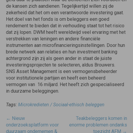
de kansen zich aandienen. Tegelijkertijd willen zij de
zekerheid dat het om een verantwoorde investering gaat.
Het doel van het fonds is om beleggers een goed
rendement te bieden dat in verhouding staat tot het risico
dat zij lopen. DWM heeft wereldwijd veel ervaring met het
verstrekken van leningen en andere financiële
instrumenten aan microfinancieringsinstellingen. Door hun
brede netwerk aan relaties en hun investment banking
achtergrond zijn zij als geen ander in staat de juiste
investeringsprojecten te selecteren, aldus Brouwers.
SNS Asset Management is een vermogensbeheerder
voor institutionele partijen en heeft een beheerd
vermogen van  16 miljard. Het heeft zich gespecialiseerd
in duurzame beleggingen.
Tags:
Microkredieten / Sociaal-ethisch beleggen
Post
←
Nieuw
Teakbeleggers komen in
navigatie
onderzoeksplatform voor
enorme problemen ondanks
duurzaam ondernemen &
toezicht AFM
→