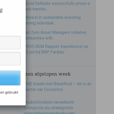
Ahold Delhaize successfully prices a
dual-tranche…
l
Interest in sustainable investing
among individual…
Net Zero Asset Managers Initiative
Relaunches with…
VBDO AGM Rapport: bijeenkomst op
25 juni bij BNP Paribas
Meest gelezen afgelopen week
PME breekt met BlackRock – dit is de
reactie van Fossielvrij
en gebruikt
DoubleDividend verwelkomt
Econopolis als strategische
meerderheidsaandeelhouder