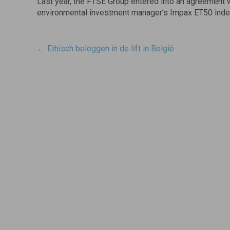
Last year, the FTSE Group entered into an agreement
environmental investment manager’s Impax ET50 inde
Post
←
Ethisch beleggen in de lift in België
navigatie