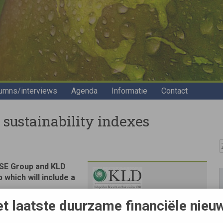
umns/interviews
Agenda
Informatie
Contact
 sustainability indexes
Z
FTSE Group and KLD
 which will include a
t laatste duurzame financiële nieu
Bron
l the FTSE and KLD
WBCSD
 early in 2009 under