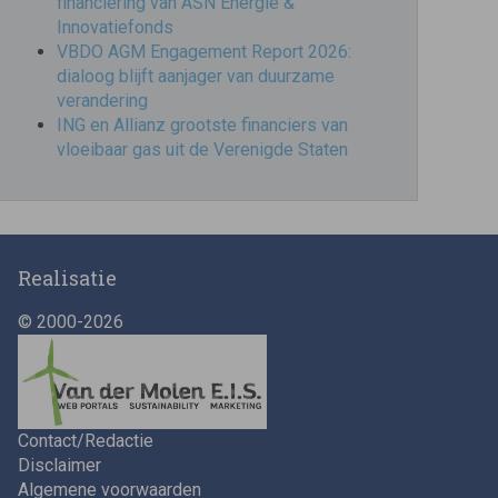
financiering van ASN Energie &
Innovatiefonds
VBDO AGM Engagement Report 2026:
dialoog blijft aanjager van duurzame
verandering
ING en Allianz grootste financiers van
vloeibaar gas uit de Verenigde Staten
Realisatie
© 2000-2026
Contact/Redactie
Disclaimer
Algemene voorwaarden