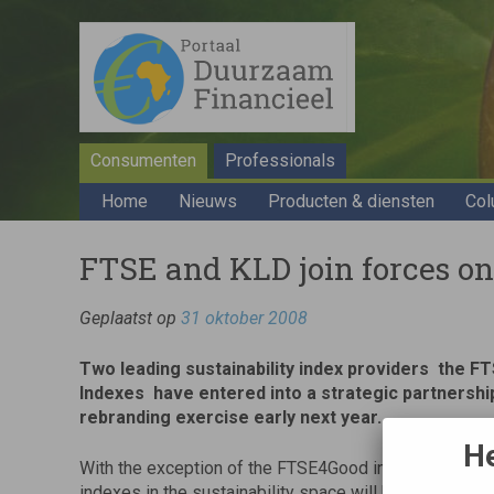
Consumenten
Professionals
Home
Nieuws
Producten & diensten
Col
FTSE and KLD join forces on
Geplaatst op
31 oktober 2008
Two leading sustainability index providers  the 
Indexes  have entered into a strategic partnership
rebranding exercise early next year.
He
With the exception of the FTSE4Good index family, al
indexes in the sustainability space will be relaunched