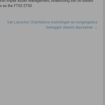
 with Impax Asset Management, relaunching the UK-based
x as the FTSE ET50.
Van Lanschot: Charitatieve instellingen en congregaties
beleggen steeds duurzamer
→