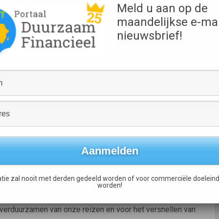
Meld u aan op de
maandelijkse e-mai
t dat reizen een
nieuwsbrief!
ensen door de
 daarom wil srprs.me
 moedigen ze aan om
t de mogelijkheid om de CO2-uitstoot van een volledige
ld die we ook mooi houden, lanceren we daarnaast nog een
reizen. Er komt een roadtrip voor elektrische rijders, we
anceren de treinreis als volwaardig alternatief voor onze
et ons waar en word je mede-eigenaar van een bedrijf dat
: vanuit een onbevangen geest genieten van het moment,
en voor later.
tie zal nooit met derden gedeeld worden of voor commerciële doeleind
worden!
len we maximaal twee miljoen euro nieuw geld ophalen. Deze
t verduurzamen van onze reizen en voor het versnellen van