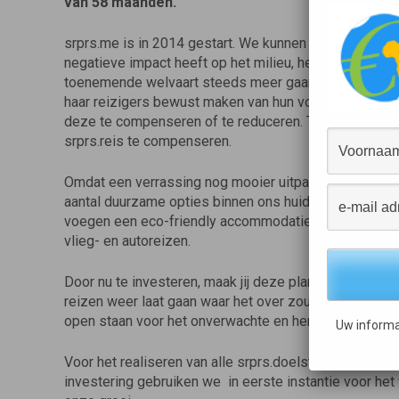
van 58 maanden.
srprs.me is in 2014 gestart. We kunnen er niet onderui
negatieve impact heeft op het milieu, helemaal nu m
toenemende welvaart steeds meer gaan reizen. Juist
haar reizigers bewust maken van hun voetafdruk. We
deze te compenseren of te reduceren. Te beginnen me
srprs.reis te compenseren.
Omdat een verrassing nog mooier uitpakt in een were
aantal duurzame opties binnen ons huidige aanbod van 
voegen een eco-friendly accommodatietype toe en we l
vlieg- en autoreizen.
Door nu te investeren, maak jij deze plannen samen m
reizen weer laat gaan waar het over zou moeten gaan
open staan voor het onverwachte en herinneringen mak
Uw informa
Voor het realiseren van alle srprs.doelstellingen wil
investering gebruiken we in eerste instantie voor he