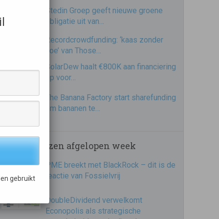
Stedin Groep geeft nieuwe groene
l
obligatie uit van…
Recordcrowdfunding: ‘kaas zonder
koe’ van Those…
SolarDew haalt €800K aan financiering
op voor…
The Banana Factory start sharefunding
om bananen te…
Meest gelezen afgelopen week
PME breekt met BlackRock – dit is de
reactie van Fossielvrij
en gebruikt
DoubleDividend verwelkomt
Econopolis als strategische