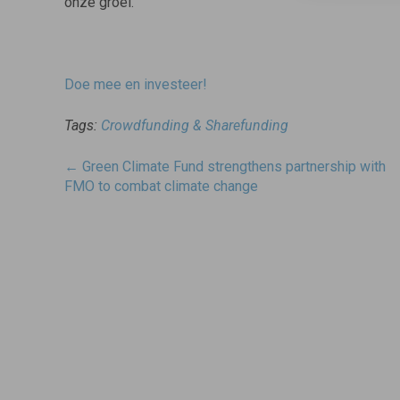
onze groei.
Doe mee en investeer!
Tags:
Crowdfunding & Sharefunding
Post
←
Green Climate Fund strengthens partnership with
navigatie
FMO to combat climate change