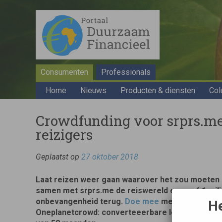
Consumenten
Professionals
Home
Nieuws
Producten & diensten
Col
Crowdfunding voor srprs.me
reizigers
Geplaatst op
27 oktober 2018
Laat reizen weer gaan waarover het zou moeten
samen met srprs.me de reiswereld en geef 1 mi
onbevangenheid terug.
Doe mee
met de crowdfu
He
Oneplanetcrowd: converteeerbare lening met 7% r