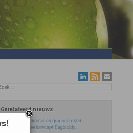
oek
Gerelateerd nieuws
Slimmer én groener reizen:
ws!
deelconcept Bagbuddy…