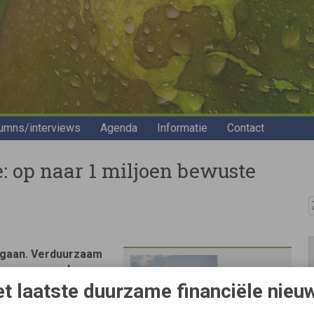
umns/interviews
Agenda
Informatie
Contact
: op naar 1 miljoen bewuste
Z
 gaan. Verduurzaam
ljoen mensen hun
ndingcampagne via
t laatste duurzame financiële nieu
ente en looptijd