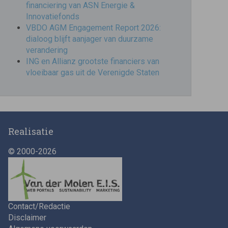
financiering van ASN Energie &
Innovatiefonds
VBDO AGM Engagement Report 2026:
dialoog blijft aanjager van duurzame
verandering
ING en Allianz grootste financiers van
vloeibaar gas uit de Verenigde Staten
Realisatie
© 2000-2026
Contact/Redactie
Disclaimer