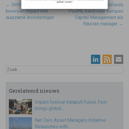
gebruikt worden!
Post
←
SHIFT Invest maakt
Stichting Pensioenfonds
navigatie
bewezen impact met
PostNL kiest voor Kempen
duurzame investeringen
Capital Management als
fiduciair manager
→
Zoek
Gerelateerd nieuws
Impact festival Katapult Future Fest
brings global…
Net Zero Asset Managers Initiative
Relaunches with…