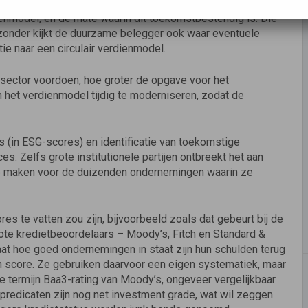
ienmodel, en de mate waarin dit toekomstbestendig is. Die
ijzonder kijkt de duurzame belegger ook waar eventuele
itie naar een circulair verdienmodel.
 sector voordoen, hoe groter de opgave voor het
n het verdienmodel tijdig te moderniseren, zodat de
 (in ESG-scores) en identificatie van toekomstige
ces. Zelfs grote institutionele partijen ontbreekt het aan
te maken voor de duizenden ondernemingen waarin ze
es te vatten zou zijn, bijvoorbeeld zoals dat gebeurt bij de
grote kredietbeoordelaars – Moody’s, Fitch en Standard &
aat hoe goed ondernemingen in staat zijn hun schulden terug
en score. Ze gebruiken daarvoor een eigen systematiek, maar
nge termijn Baa3-rating van Moody’s, ongeveer vergelijkbaar
predicaten zijn nog net investment grade, wat wil zeggen