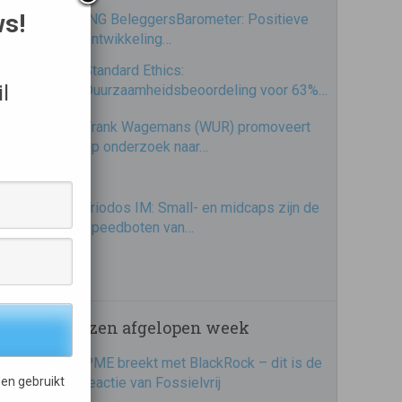
ws!
ING BeleggersBarometer: Positieve
ontwikkeling…
Standard Ethics:
l
Duurzaamheidsbeoordeling voor 63%…
Frank Wagemans (WUR) promoveert
op onderzoek naar…
Triodos IM: Small- en midcaps zijn de
speedboten van…
Meest gelezen afgelopen week
PME breekt met BlackRock – dit is de
en gebruikt
reactie van Fossielvrij