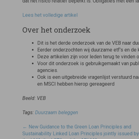
dat het risico relatief beperkt is. Obligaties met ee
Lees het volledige artikel
Over het onderzoek
Dit is het derde onderzoek van de VEB naar d
Eerder onderzochten wij duurzame etf’s en de
Deze artikelen zijn voor leden terug te vinden
Voor dit onderzoek is gebruikgemaakt van pub
agencies.
Ook is een uitgebreide vragenlijst verstuurd n
en MSCI hebben hierop gereageerd
Beeld: VEB
Tags:
Duurzaam beleggen
Post
←
New Guidance to the Green Loan Principles and
navigatie
Sustainability Linked Loan Principles jointly issued by