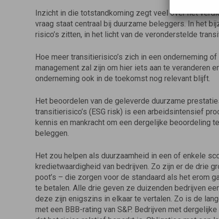
Inzicht in die totstandkoming zegt veel over het verd
vraag staat centraal bij duurzame beleggers. In het b
risico’s zitten, in het licht van de veronderstelde trans
Hoe meer transitierisico’s zich in een onderneming of
management zal zijn om hier iets aan te veranderen e
onderneming ook in de toekomst nog relevant blijft.
Het beoordelen van de geleverde duurzame prestaties
transitierisico’s (ESG risk) is een arbeidsintensief pro
kennis en mankracht om een dergelijke beoordeling 
beleggen.
Het zou helpen als duurzaamheid in een of enkele scor
kredietwaardigheid van bedrijven. Zo zijn er de drie 
poot’s – die zorgen voor de standaard als het erom g
te betalen. Alle drie geven ze duizenden bedrijven e
deze zijn enigszins in elkaar te vertalen. Zo is de la
met een BBB-rating van S&P. Bedrijven met dergelijke 