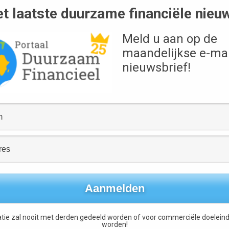
 in beoordelingen
t laatste duurzame financiële nieu
emingen meer met
Meld u aan op de
 in het eerste
Bron
maandelijkse e-mai
l uit
VEB
nieuwsbrief!
 meer dan 45 miljard
ch toeleggen op
vernance (goed ondernemingsbestuur).
 ondernemingen extra aantrekkelijk om duidelijk te maken
rkt duidelijk?
delijkheid. Rekening houden met duurzaamheid vereist
nele fundamentele analyse. De duurzame belegger kijkt
 onderneming vooral baseert op de geleverde financiële
en winstcijfer, daar zal de duurzame belegger veel meer
tie zal nooit met derden gedeeld worden of voor commerciële doeleind
s tot stand kwamen.
worden!