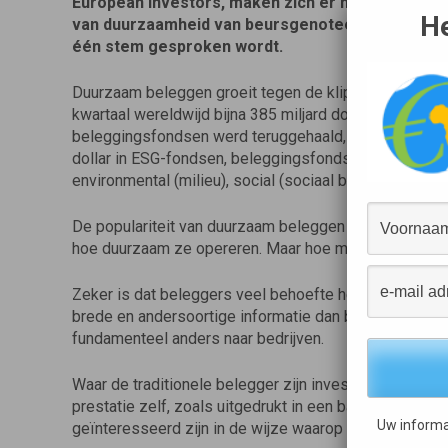
European Investors, maken zich er hard voor dat
He
van duurzaamheid van beursgenoteerde ondern
één stem gesproken wordt.
Duurzaam beleggen groeit tegen de klippen op. Terwijl
kwartaal wereldwijd bijna 385 miljard dollar aan kapitaa
beleggingsfondsen werd teruggehaald, stroomde juist
dollar in ESG-fondsen, beleggingsfondsen dus die zi
environmental (milieu), social (sociaal beleid) en go
De populariteit van duurzaam beleggen maakt het voor
hoe duurzaam ze opereren. Maar hoe maak je dat de ma
Zeker is dat beleggers veel behoefte hebben aan dui
brede en andersoortige informatie dan bij de traditio
fundamenteel anders naar bedrijven.
Waar de traditionele belegger zijn investering in een
prestatie zelf, zoals uitgedrukt in een balans of in e
Uw informa
geïnteresseerd zijn in de wijze waarop die prestatie